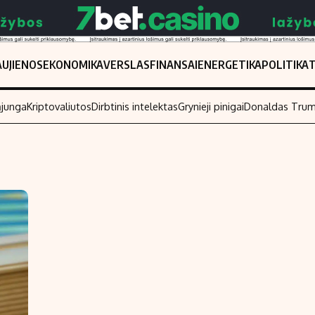
UJIENOS
EKONOMIKA
VERSLAS
FINANSAI
ENERGETIKA
POLITIKA
ąjunga
Kriptovaliutos
Dirbtinis intelektas
Grynieji pinigai
Donaldas Tru
Populiarios temos
Titulinis
Investavimas
Nedarbo išmo
Akcijų rinka
Indėliai
Saulės elektrinės
Indėlių skaiči
Kriptovaliutos
Būsto finansa
Infliacija
Įdomios nauji
Migracija