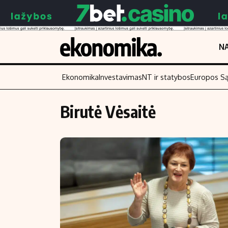
NA
Ekonomika
Investavimas
NT ir statybos
Europos S
Birutė Vėsaitė
Turinys
Skaitykite
Naujienos
Finansai
Aplinka
Įmonės
Verslas
Žemės ūkis
Energetika
Technologijos
Ekonomika
Laisvalaikis
Politika