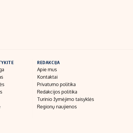
Indėlių palūkanos
TYKITE
REDAKCIJA
ga
Apie mus
as
Kontaktai
nės
Privatumo politika
as
Redakcijos politika
Turinio žymėjimo taisyklės
e
Regionų naujienos