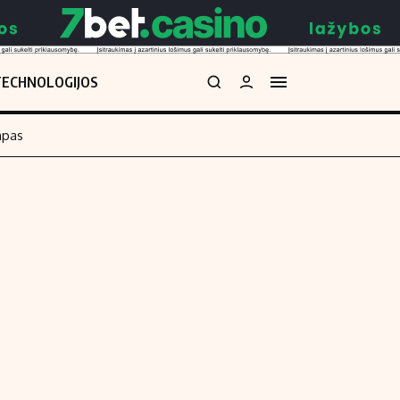
TECHNOLOGIJOS
mpas
Redakcija
kos skaičiuoklė
Apie mus
Redakcijos politika
uoklė
Privatumo politika
i
Turinio žymėjimo taisyklės
enos
Kontaktai
Regionų naujienos