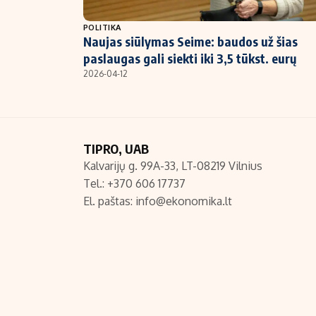
NT ir statybos
POLITIKA
Naujas siūlymas Seime: baudos už šias
paslaugas gali siekti iki 3,5 tūkst. eurų
2026-04-12
TIPRO, UAB
Kalvarijų g. 99A-33, LT-08219 Vilnius
Tel.: +370 606 17737
El. paštas:
info@ekonomika.lt