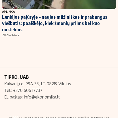
Populiarios temos
Titulinis
APLINKA
Lenkijos pajūryje – naujas milžiniškas ir prabangus
Investavimas
Nedarbo išmokos skaičiuoklė
viešbutis: paaiškėjo, kiek žmonių priims bei kuo
Akcijų rinka
Indėliai
nustebins
2026-04-27
Saulės elektrinės
Indėlių skaičiuoklė
Kriptovaliutos
Būsto finansai
Infliacija
Įdomios naujienos
Migracija
TIPRO, UAB
Redakcija
Kalvarijų g. 99A-33, LT-08219 Vilnius
Apie mus
Tel.: +370 606 17737
Redakcijos politika
El. paštas:
info@ekonomika.lt
Privatumo politika
Turinio žymėjimo taisyklės