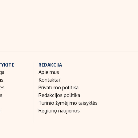
Indėlių palūkanos
TYKITE
REDAKCIJA
ga
Apie mus
as
Kontaktai
nės
Privatumo politika
as
Redakcijos politika
Turinio žymėjimo taisyklės
e
Regionų naujienos