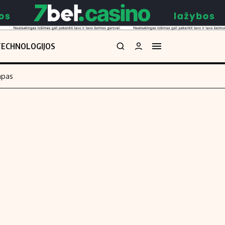
TECHNOLOGIJOS
mpas
Redakcija
kos skaičiuoklė
Apie mus
Redakcijos politika
uoklė
Privatumo politika
i
Turinio žymėjimo taisyklės
enos
Kontaktai
Regionų naujienos