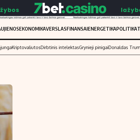
UJIENOS
EKONOMIKA
VERSLAS
FINANSAI
ENERGETIKA
POLITIKA
ąjunga
Kriptovaliutos
Dirbtinis intelektas
Grynieji pinigai
Donaldas Tru
Populiarios temos
Titulinis
Investavimas
Nedarbo išmo
Akcijų rinka
Indėliai
Saulės elektrinės
Indėlių skaiči
Kriptovaliutos
Būsto finansa
Infliacija
Įdomios nauji
Migracija