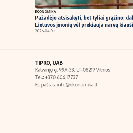
NT ir statybos
EKONOMIKA
Pažadėjo atsisakyti, bet tyliai grąžino: dal
Lietuvos įmonių vėl prekiauja narvų kiauši
2026-04-07
TIPRO, UAB
Kalvarijų g. 99A-33, LT-08219 Vilnius
Tel.: +370 606 17737
El. paštas:
info@ekonomika.lt