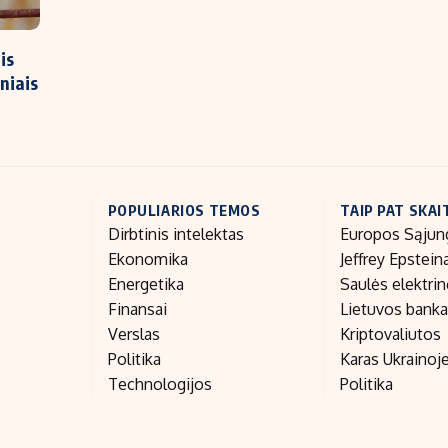
is
niais
POPULIARIOS TEMOS
TAIP PAT SKAI
Dirbtinis intelektas
Europos Sąjun
Ekonomika
Jeffrey Epstein
Energetika
Saulės elektri
Finansai
Lietuvos bank
Verslas
Kriptovaliutos
Politika
Karas Ukrainoj
Technologijos
Politika