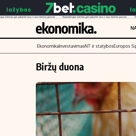
NA
Ekonomika
Investavimas
NT ir statybos
Europos S
Biržų duona
Turinys
Skaitykite
Naujienos
Finansai
Aplinka
Įmonės
Verslas
Žemės ūkis
Energetika
Technologijos
Ekonomika
Laisvalaikis
Politika