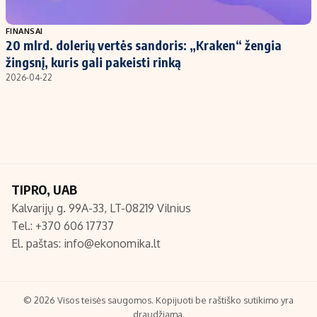
Populiarios temos
Titulinis
FINANSAI
20 mlrd. dolerių vertės sandoris: „Kraken“ žengia
Investavimas
Nedarbo išmokos skaičiuoklė
žingsnį, kuris gali pakeisti rinką
Akcijų rinka
Indėliai
2026-04-22
Saulės elektrinės
Indėlių skaičiuoklė
Kriptovaliutos
Būsto finansai
Infliacija
Įdomios naujienos
Migracija
TIPRO, UAB
Kalvarijų g. 99A-33, LT-08219 Vilnius
Redakcija
Tel.: +370 606 17737
Apie mus
El. paštas:
info@ekonomika.lt
Redakcijos politika
Privatumo politika
Turinio žymėjimo taisyklės
© 2026 Visos teisės saugomos. Kopijuoti be raštiško sutikimo yra
draudžiama.