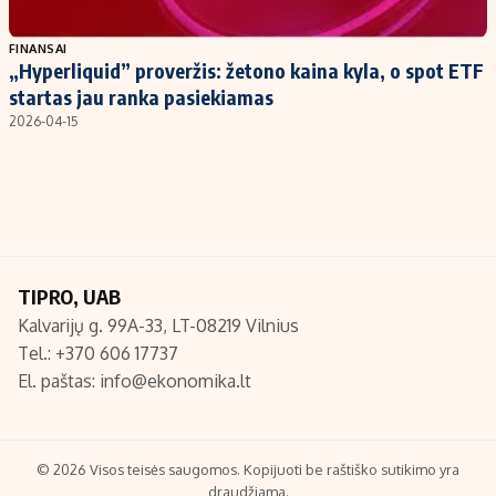
Populiarios temos
Titulinis
FINANSAI
„Hyperliquid” proveržis: žetono kaina kyla, o spot ETF
Investavimas
Nedarbo išmokos skaičiuoklė
startas jau ranka pasiekiamas
Akcijų rinka
Indėliai
2026-04-15
Saulės elektrinės
Indėlių skaičiuoklė
Kriptovaliutos
Būsto finansai
Infliacija
Įdomios naujienos
Migracija
TIPRO, UAB
Kalvarijų g. 99A-33, LT-08219 Vilnius
Redakcija
Tel.: +370 606 17737
Apie mus
El. paštas:
info@ekonomika.lt
Redakcijos politika
Privatumo politika
Turinio žymėjimo taisyklės
© 2026 Visos teisės saugomos. Kopijuoti be raštiško sutikimo yra
draudžiama.