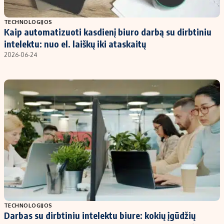
Populiarios temos
Titulinis
TECHNOLOGIJOS
Kaip automatizuoti kasdienį biuro darbą su dirbtiniu
Investavimas
Nedarbo išmokos skaičiuoklė
intelektu: nuo el. laiškų iki ataskaitų
Akcijų rinka
Indėliai
2026-06-24
Saulės elektrinės
Indėlių skaičiuoklė
Kriptovaliutos
Būsto finansai
Infliacija
Įdomios naujienos
Migracija
Redakcija
Apie mus
Redakcijos politika
Privatumo politika
TECHNOLOGIJOS
Turinio žymėjimo taisyklės
Darbas su dirbtiniu intelektu biure: kokių įgūdžių