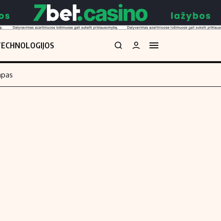
TECHNOLOGIJOS
mpas
Redakcija
kos skaičiuoklė
Apie mus
Redakcijos politika
uoklė
Privatumo politika
i
Turinio žymėjimo taisyklės
enos
Kontaktai
Regionų naujienos