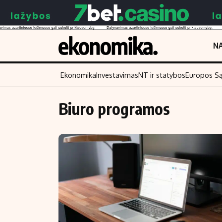
NA
Ekonomika
Investavimas
NT ir statybos
Europos S
Biuro programos
Turinys
Skaitykite
Naujienos
Finansai
Aplinka
Įmonės
Verslas
Žemės ūkis
Energetika
Technologijos
Ekonomika
Laisvalaikis
Politika