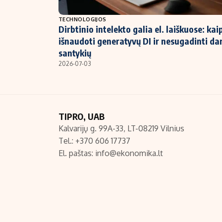
NT ir statybos
TECHNOLOGIJOS
Dirbtinio intelekto galia el. laiškuose: kai
išnaudoti generatyvų DI ir nesugadinti da
santykių
2026-07-03
TIPRO, UAB
Kalvarijų g. 99A-33, LT-08219 Vilnius
Tel.: +370 606 17737
El. paštas:
info@ekonomika.lt