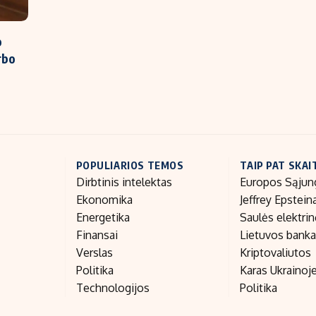
p
rbo
POPULIARIOS TEMOS
TAIP PAT SKAI
Dirbtinis intelektas
Europos Sąjun
Ekonomika
Jeffrey Epstein
Energetika
Saulės elektri
Finansai
Lietuvos bank
Verslas
Kriptovaliutos
Politika
Karas Ukrainoj
Technologijos
Politika