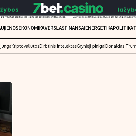
UJIENOS
EKONOMIKA
VERSLAS
FINANSAI
ENERGETIKA
POLITIKA
ąjunga
Kriptovaliutos
Dirbtinis intelektas
Grynieji pinigai
Donaldas Tru
Populiarios temos
Titulinis
Investavimas
Nedarbo išmo
Akcijų rinka
Indėliai
Saulės elektrinės
Indėlių skaiči
Kriptovaliutos
Būsto finansa
Infliacija
Įdomios nauji
Migracija