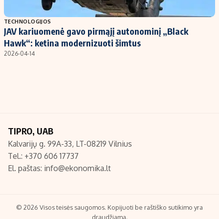
Populiarios temos
Titulinis
TECHNOLOGIJOS
JAV kariuomenė gavo pirmąjį autonominį „Black
Investavimas
Nedarbo išmokos skaičiuoklė
Hawk“: ketina modernizuoti šimtus
Akcijų rinka
Indėliai
2026-04-14
Saulės elektrinės
Indėlių skaičiuoklė
Kriptovaliutos
Būsto finansai
Infliacija
Įdomios naujienos
Migracija
TIPRO, UAB
Kalvarijų g. 99A-33, LT-08219 Vilnius
Redakcija
Tel.: +370 606 17737
Apie mus
El. paštas:
info@ekonomika.lt
Redakcijos politika
Privatumo politika
Turinio žymėjimo taisyklės
© 2026 Visos teisės saugomos. Kopijuoti be raštiško sutikimo yra
draudžiama.