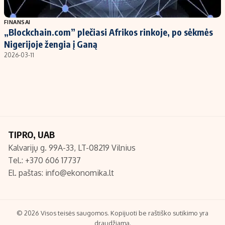
Populiarios temos
Titulinis
FINANSAI
„Blockchain.com” plečiasi Afrikos rinkoje, po sėkmės
Investavimas
Nedarbo išmokos skaičiuoklė
Nigerijoje žengia į Ganą
Akcijų rinka
Indėliai
2026-03-11
Saulės elektrinės
Indėlių skaičiuoklė
Kriptovaliutos
Būsto finansai
Infliacija
Įdomios naujienos
Migracija
TIPRO, UAB
Kalvarijų g. 99A-33, LT-08219 Vilnius
Redakcija
Tel.: +370 606 17737
Apie mus
El. paštas:
info@ekonomika.lt
Redakcijos politika
Privatumo politika
Turinio žymėjimo taisyklės
© 2026 Visos teisės saugomos. Kopijuoti be raštiško sutikimo yra
draudžiama.