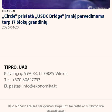
Populiarios temos
Titulinis
FINANSAI
„Circle“ pristatė „USDC Bridge“ įrankį pervedimams
Investavimas
Nedarbo išmokos skaičiuoklė
tarp 17 blokų grandinių
Akcijų rinka
Indėliai
2026-04-20
Saulės elektrinės
Indėlių skaičiuoklė
Kriptovaliutos
Būsto finansai
Infliacija
Įdomios naujienos
Migracija
TIPRO, UAB
Kalvarijų g. 99A-33, LT-08219 Vilnius
Redakcija
Tel.: +370 606 17737
Apie mus
El. paštas:
info@ekonomika.lt
Redakcijos politika
Privatumo politika
Turinio žymėjimo taisyklės
© 2026 Visos teisės saugomos. Kopijuoti be raštiško sutikimo yra
draudžiama.