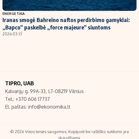
Populiarios temos
Titulinis
ENERGETIKA
Iranas smogė Bahreino naftos perdirbimo gamyklai:
Investavimas
Nedarbo išmokos skaičiuoklė
„Bapco” paskelbė „force majeure” siuntoms
Akcijų rinka
Indėliai
2026-03-13
Saulės elektrinės
Indėlių skaičiuoklė
Kriptovaliutos
Būsto finansai
Infliacija
Įdomios naujienos
Migracija
TIPRO, UAB
Kalvarijų g. 99A-33, LT-08219 Vilnius
Redakcija
Tel.: +370 606 17737
Apie mus
El. paštas:
info@ekonomika.lt
Redakcijos politika
Privatumo politika
Turinio žymėjimo taisyklės
© 2026 Visos teisės saugomos. Kopijuoti be raštiško sutikimo yra
draudžiama.