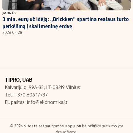
Populiarios temos
Titulinis
ĮMONĖS
3 mln. eurų už idėją: „Brickken“ spartina realaus turto
Investavimas
Nedarbo išmokos skaičiuoklė
perkėlimą į skaitmeninę erdvę
Akcijų rinka
Indėliai
2026-04-28
Saulės elektrinės
Indėlių skaičiuoklė
Kriptovaliutos
Būsto finansai
Infliacija
Įdomios naujienos
Migracija
TIPRO, UAB
Kalvarijų g. 99A-33, LT-08219 Vilnius
Redakcija
Tel.: +370 606 17737
Apie mus
El. paštas:
info@ekonomika.lt
Redakcijos politika
Privatumo politika
Turinio žymėjimo taisyklės
© 2026 Visos teisės saugomos. Kopijuoti be raštiško sutikimo yra
draudžiama.