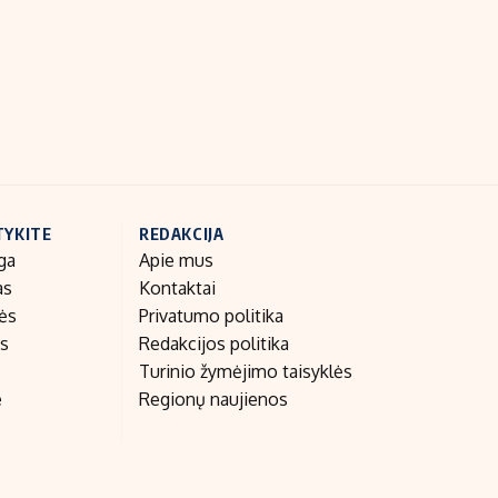
Indėlių palūkanos
TYKITE
REDAKCIJA
ga
Apie mus
as
Kontaktai
nės
Privatumo politika
as
Redakcijos politika
Turinio žymėjimo taisyklės
e
Regionų naujienos