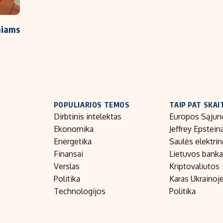
niams
POPULIARIOS TEMOS
TAIP PAT SKAI
Dirbtinis intelektas
Europos Sąjun
Ekonomika
Jeffrey Epstein
Energetika
Saulės elektri
Finansai
Lietuvos bank
Verslas
Kriptovaliutos
Politika
Karas Ukrainoj
Technologijos
Politika