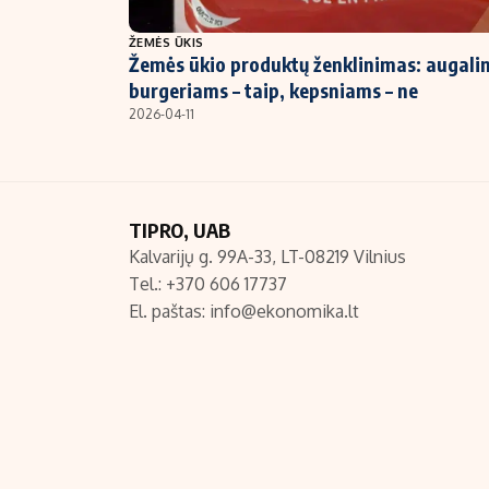
NT ir statybos
ŽEMĖS ŪKIS
Žemės ūkio produktų ženklinimas: augali
burgeriams – taip, kepsniams – ne
2026-04-11
TIPRO, UAB
Kalvarijų g. 99A-33, LT-08219 Vilnius
Tel.: +370 606 17737
El. paštas:
info@ekonomika.lt