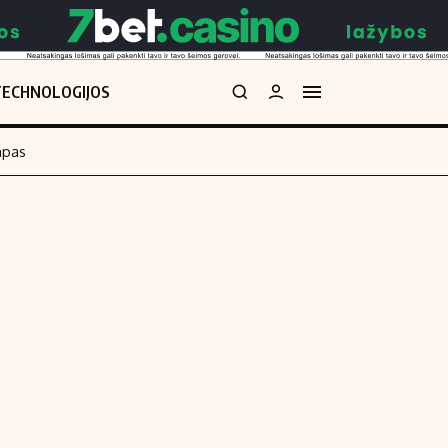
TECHNOLOGIJOS
mpas
Redakcija
kos skaičiuoklė
Apie mus
Redakcijos politika
uoklė
Privatumo politika
i
Turinio žymėjimo taisyklės
enos
Kontaktai
Regionų naujienos