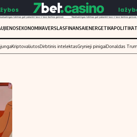
UJIENOS
EKONOMIKA
VERSLAS
FINANSAI
ENERGETIKA
POLITIKA
ąjunga
Kriptovaliutos
Dirbtinis intelektas
Grynieji pinigai
Donaldas Tru
Populiarios temos
Titulinis
Investavimas
Nedarbo išmo
Akcijų rinka
Indėliai
Saulės elektrinės
Indėlių skaiči
Kriptovaliutos
Būsto finansa
Infliacija
Įdomios nauji
Migracija