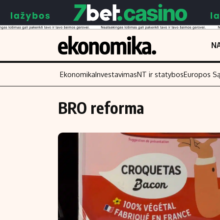
NA
Ekonomika
Investavimas
NT ir statybos
Europos S
BRO reforma
Turinys
Skaitykite
Naujienos
Finansai
Aplinka
Įmonės
Verslas
Žemės ūkis
Energetika
Technologijos
Ekonomika
Laisvalaikis
Politika