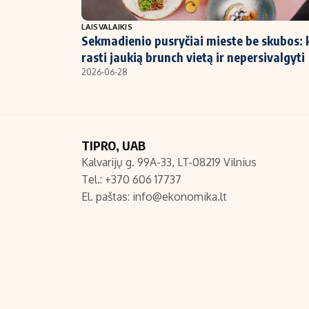
NT ir statybos
LAISVALAIKIS
Sekmadienio pusryčiai mieste be skubos: 
rasti jaukią brunch vietą ir nepersivalgyti
2026-06-28
TIPRO, UAB
Kalvarijų g. 99A-33, LT-08219 Vilnius
Tel.: +370 606 17737
El. paštas:
info@ekonomika.lt