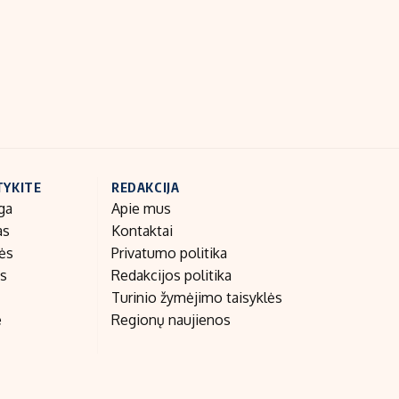
Indėlių palūkanos
TYKITE
REDAKCIJA
ga
Apie mus
as
Kontaktai
nės
Privatumo politika
as
Redakcijos politika
Turinio žymėjimo taisyklės
e
Regionų naujienos