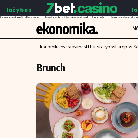
NA
Ekonomika
Investavimas
NT ir statybos
Europos S
Brunch
Turinys
Skaitykite
Naujienos
Finansai
Aplinka
Įmonės
Verslas
Žemės ūkis
Energetika
Technologijos
Ekonomika
Laisvalaikis
Politika