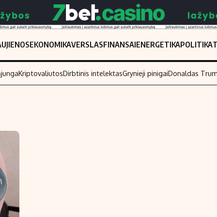
UJIENOS
EKONOMIKA
VERSLAS
FINANSAI
ENERGETIKA
POLITIKA
ąjunga
Kriptovaliutos
Dirbtinis intelektas
Grynieji pinigai
Donaldas Tru
Populiarios temos
Titulinis
Investavimas
Nedarbo išmo
Akcijų rinka
Indėliai
Saulės elektrinės
Indėlių skaiči
Kriptovaliutos
Būsto finansa
Infliacija
Įdomios nauji
Migracija