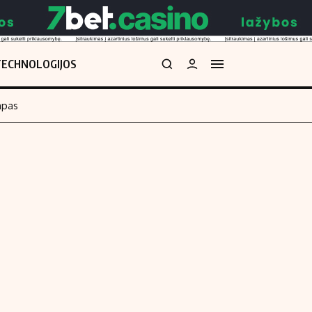
TECHNOLOGIJOS
mpas
Redakcija
kos skaičiuoklė
Apie mus
Redakcijos politika
uoklė
Privatumo politika
i
Turinio žymėjimo taisyklės
enos
Kontaktai
Regionų naujienos