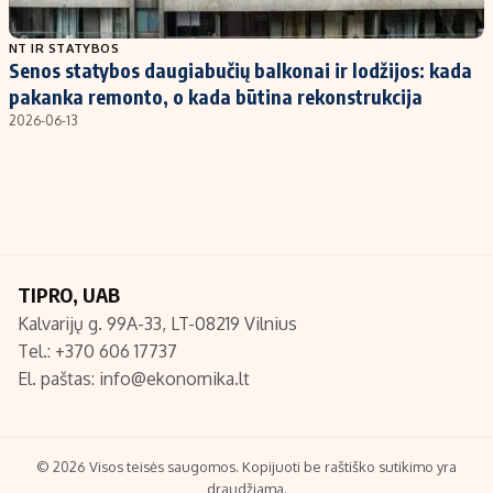
Populiarios temos
Titulinis
NT IR STATYBOS
Senos statybos daugiabučių balkonai ir lodžijos: kada
Investavimas
Nedarbo išmokos skaičiuoklė
pakanka remonto, o kada būtina rekonstrukcija
Akcijų rinka
Indėliai
2026-06-13
Saulės elektrinės
Indėlių skaičiuoklė
Kriptovaliutos
Būsto finansai
Infliacija
Įdomios naujienos
Migracija
TIPRO, UAB
Kalvarijų g. 99A-33, LT-08219 Vilnius
Redakcija
Tel.: +370 606 17737
Apie mus
El. paštas:
info@ekonomika.lt
Redakcijos politika
Privatumo politika
Turinio žymėjimo taisyklės
© 2026 Visos teisės saugomos. Kopijuoti be raštiško sutikimo yra
draudžiama.