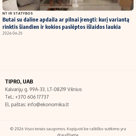
Populiarios temos
Titulinis
NT IR STATYBOS
Butai su daline apdaila ar pilnai įrengti: kurį variantą
Investavimas
Nedarbo išmokos skaičiuoklė
rinktis šiandien ir kokios paslėptos išlaidos laukia
Akcijų rinka
Indėliai
2026-06-25
Saulės elektrinės
Indėlių skaičiuoklė
Kriptovaliutos
Būsto finansai
Infliacija
Įdomios naujienos
Migracija
TIPRO, UAB
Kalvarijų g. 99A-33, LT-08219 Vilnius
Redakcija
Tel.: +370 606 17737
Apie mus
El. paštas:
info@ekonomika.lt
Redakcijos politika
Privatumo politika
Turinio žymėjimo taisyklės
© 2026 Visos teisės saugomos. Kopijuoti be raštiško sutikimo yra
draudžiama.