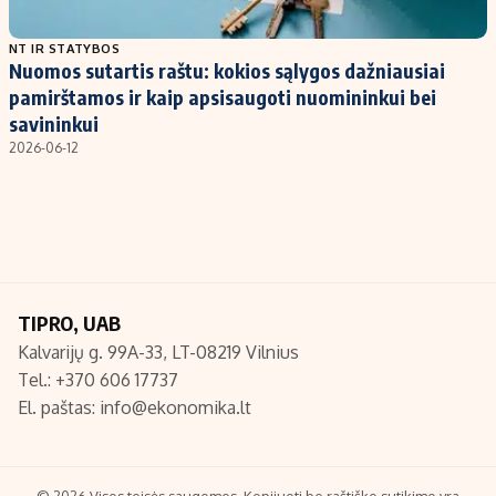
Populiarios temos
Titulinis
NT IR STATYBOS
Nuomos sutartis raštu: kokios sąlygos dažniausiai
Investavimas
Nedarbo išmokos skaičiuoklė
pamirštamos ir kaip apsisaugoti nuomininkui bei
Akcijų rinka
Indėliai
savininkui
2026-06-12
Saulės elektrinės
Indėlių skaičiuoklė
Kriptovaliutos
Būsto finansai
Infliacija
Įdomios naujienos
Migracija
TIPRO, UAB
Redakcija
Kalvarijų g. 99A-33, LT-08219 Vilnius
Apie mus
Tel.: +370 606 17737
Redakcijos politika
El. paštas:
info@ekonomika.lt
Privatumo politika
Turinio žymėjimo taisyklės