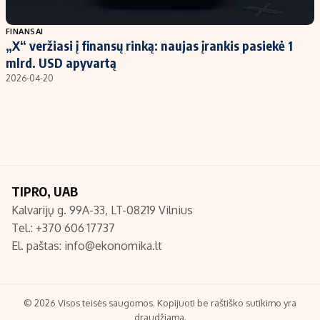
Populiarios temos
Titulinis
FINANSAI
„X“ veržiasi į finansų rinką: naujas įrankis pasiekė 1
Investavimas
Nedarbo išmokos skaičiuoklė
mlrd. USD apyvartą
Akcijų rinka
Indėliai
2026-04-20
Saulės elektrinės
Indėlių skaičiuoklė
Kriptovaliutos
Būsto finansai
Infliacija
Įdomios naujienos
Migracija
TIPRO, UAB
Kalvarijų g. 99A-33, LT-08219 Vilnius
Redakcija
Tel.: +370 606 17737
Apie mus
El. paštas:
info@ekonomika.lt
Redakcijos politika
Privatumo politika
Turinio žymėjimo taisyklės
© 2026 Visos teisės saugomos. Kopijuoti be raštiško sutikimo yra
draudžiama.