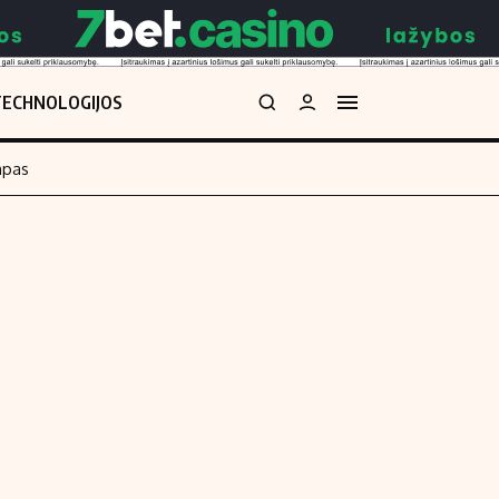
TECHNOLOGIJOS
mpas
Redakcija
kos skaičiuoklė
Apie mus
Redakcijos politika
uoklė
Privatumo politika
i
Turinio žymėjimo taisyklės
enos
Kontaktai
Regionų naujienos