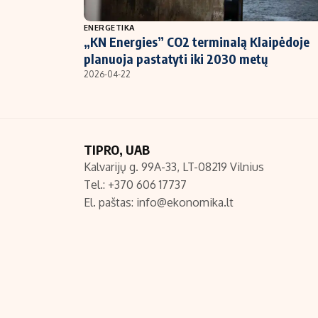
NT ir statybos
ENERGETIKA
„KN Energies” CO2 terminalą Klaipėdoje
planuoja pastatyti iki 2030 metų
2026-04-22
TIPRO, UAB
Kalvarijų g. 99A-33, LT-08219 Vilnius
Tel.: +370 606 17737
El. paštas:
info@ekonomika.lt