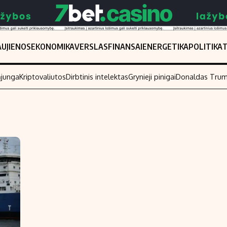
UJIENOS
EKONOMIKA
VERSLAS
FINANSAI
ENERGETIKA
POLITIKA
ąjunga
Kriptovaliutos
Dirbtinis intelektas
Grynieji pinigai
Donaldas Tru
Populiarios temos
Titulinis
Investavimas
Nedarbo išmo
Akcijų rinka
Indėliai
Saulės elektrinės
Indėlių skaiči
Kriptovaliutos
Būsto finansa
Infliacija
Įdomios nauji
Migracija