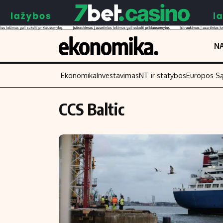
NA
Ekonomika
Investavimas
NT ir statybos
Europos S
CCS Baltic
Turinys
Skaitykite
Naujienos
Finansai
Aplinka
Įmonės
Verslas
Žemės ūkis
Energetika
Technologijos
Ekonomika
Laisvalaikis
Politika