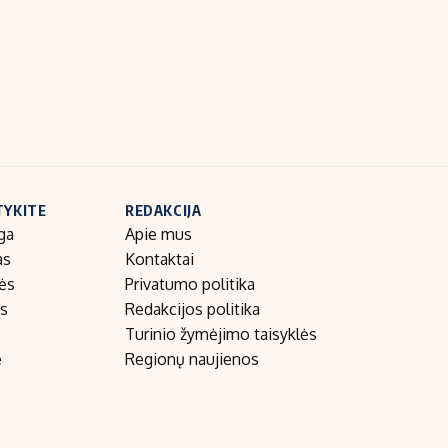
Indėlių palūkanos
TYKITE
REDAKCIJA
ga
Apie mus
as
Kontaktai
nės
Privatumo politika
as
Redakcijos politika
Turinio žymėjimo taisyklės
e
Regionų naujienos