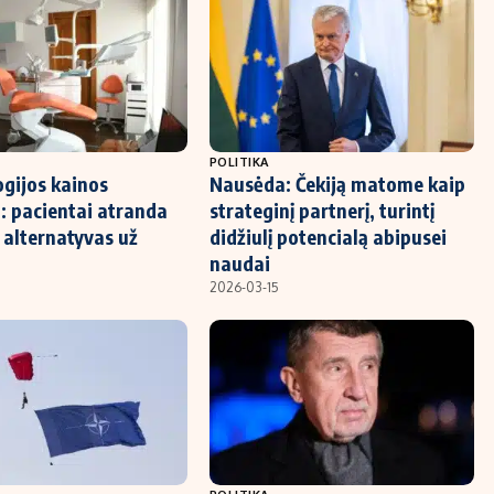
POLITIKA
gijos kainos
Nausėda: Čekiją matome kaip
: pacientai atranda
strateginį partnerį, turintį
 alternatyvas už
didžiulį potencialą abipusei
naudai
2026-03-15