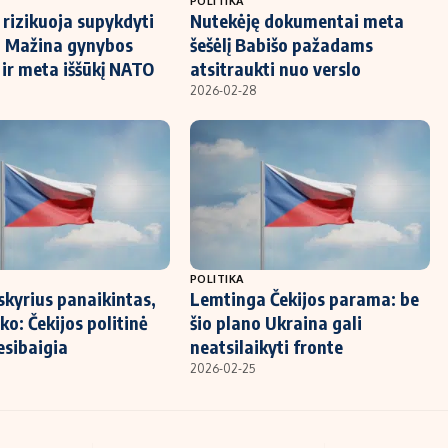
POLITIKA
 rizikuoja supykdyti
Nutekėję dokumentai meta
 Mažina gynybos
šešėlį Babišo pažadams
 ir meta iššūkį NATO
atsitraukti nuo verslo
2026-02-28
POLITIKA
skyrius panaikintas,
Lemtinga Čekijos parama: be
ko: Čekijos politinė
šio plano Ukraina gali
sibaigia
neatsilaikyti fronte
2026-02-25