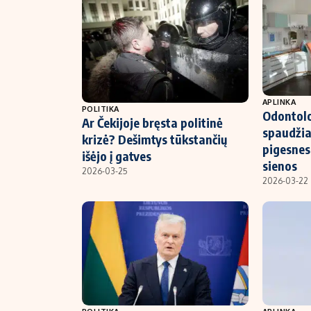
APLINKA
POLITIKA
Odontolo
Ar Čekijoje bręsta politinė
spaudžia
krizė? Dešimtys tūkstančių
pigesnes
išėjo į gatves
sienos
2026-03-25
2026-03-22