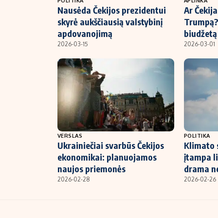
POLITIKA
APLINKA
Nausėda Čekijos prezidentui
Ar Čekija
skyrė aukščiausią valstybinį
Trumpą?
apdovanojimą
biudžetą
2026-03-15
2026-03-01
VERSLAS
POLITIKA
Ukrainiečiai svarbūs Čekijos
Klimato 
ekonomikai: planuojamos
įtampa li
naujos priemonės
drama ne
2026-02-28
2026-02-26