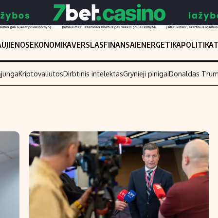
UJIENOS
EKONOMIKA
VERSLAS
FINANSAI
ENERGETIKA
POLITIKA
ąjunga
Kriptovaliutos
Dirbtinis intelektas
Grynieji pinigai
Donaldas Tru
Populiarios temos
Titulinis
Investavimas
Nedarbo išmo
Akcijų rinka
Indėliai
Saulės elektrinės
Indėlių skaiči
Kriptovaliutos
Būsto finansa
Infliacija
Įdomios nauji
Migracija