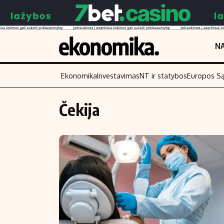
NA
Ekonomika
Investavimas
NT ir statybos
Europos S
Čekija
Turinys
Skaitykite
Naujienos
Finansai
Aplinka
Įmonės
Verslas
Žemės ūkis
Energetika
Technologijos
Ekonomika
Laisvalaikis
Politika