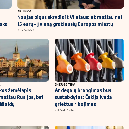
APLINKA
Naujas pigus skrydis iš Vilniaus: už mažiau nei
moka
15 eurų – į vieną gražiausių Europos miestų
2026-04-20
A
ENERGETIKA
kos žemėlapis
Ar degalų brangimas bus
 mažiau Rusijos, bet
sustabdytas: Čekija įveda
išlaidų
griežtus ribojimus
2026-04-06