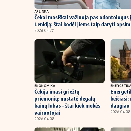
NT ir statybos
APLINKA
Čekai masiškai važiuoja pas odontologus į
Lenkiją: štai kodėl jiems taip daryti apsi
2026-04-27
EKONOMIKA
ENERGETIK
Čekija imasi griežtų
Energeti
priemonių: nustatė degalų
keičiasi:
kainų lubas – štai kiek mokės
daugiau 
vairuotojai
2026-04-08
2026-04-08