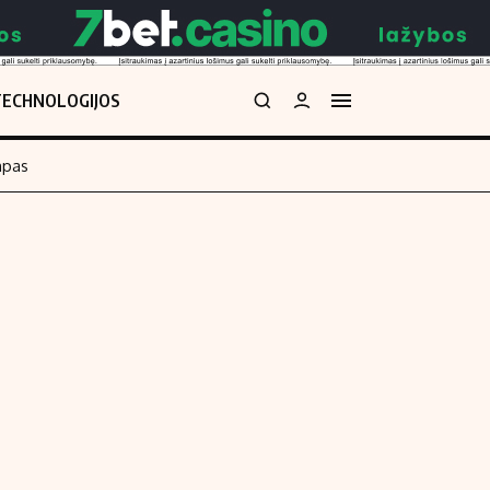
TECHNOLOGIJOS
mpas
Redakcija
kos skaičiuoklė
Apie mus
Redakcijos politika
uoklė
Privatumo politika
i
Turinio žymėjimo taisyklės
enos
Kontaktai
Regionų naujienos