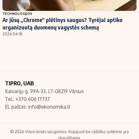
Populiarios temos
Titulinis
TECHNOLOGIJOS
Ar jūsų „Chrome“ plėtinys saugus? Tyrėjai aptiko
Investavimas
Nedarbo išmokos skaičiuoklė
organizuotą duomenų vagystės schemą
Akcijų rinka
Indėliai
2026-04-18
Saulės elektrinės
Indėlių skaičiuoklė
Kriptovaliutos
Būsto finansai
Infliacija
Įdomios naujienos
Migracija
TIPRO, UAB
Kalvarijų g. 99A-33, LT-08219 Vilnius
Redakcija
Tel.: +370 606 17737
Apie mus
El. paštas:
info@ekonomika.lt
Redakcijos politika
Privatumo politika
Turinio žymėjimo taisyklės
© 2026 Visos teisės saugomos. Kopijuoti be raštiško sutikimo yra
draudžiama.