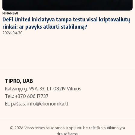
Populiarios temos
Titulinis
FINANSAI
DeFi United iniciatyva tampa testu visai kriptovaliutų
Investavimas
Nedarbo išmokos skaičiuoklė
rinkai: ar pavyks atkurti stabilumą?
Akcijų rinka
Indėliai
2026-04-30
Saulės elektrinės
Indėlių skaičiuoklė
Kriptovaliutos
Būsto finansai
Infliacija
Įdomios naujienos
Migracija
TIPRO, UAB
Kalvarijų g. 99A-33, LT-08219 Vilnius
Redakcija
Tel.: +370 606 17737
Apie mus
El. paštas:
info@ekonomika.lt
Redakcijos politika
Privatumo politika
Turinio žymėjimo taisyklės
© 2026 Visos teisės saugomos. Kopijuoti be raštiško sutikimo yra
draudžiama.