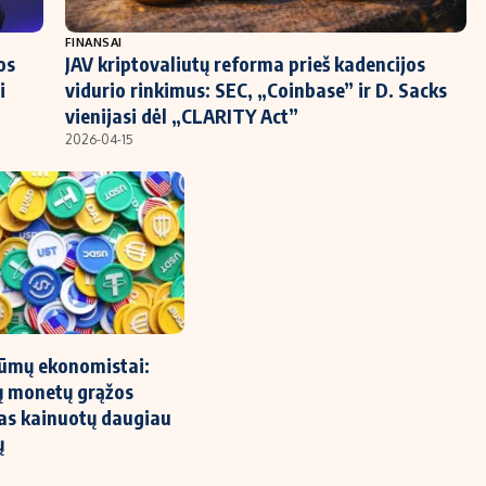
FINANSAI
os
JAV kriptovaliutų reforma prieš kadencijos
i
vidurio rinkimus: SEC, „Coinbase” ir D. Sacks
vienijasi dėl „CLARITY Act”
2026-04-15
rūmų ekonomistai:
jų monetų grąžos
as kainuotų daugiau
ų