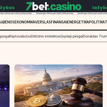
UJIENOS
EKONOMIKA
VERSLAS
FINANSAI
ENERGETIKA
POLITIKA
ąjunga
Kriptovaliutos
Dirbtinis intelektas
Grynieji pinigai
Donaldas Tru
Populiarios temos
Titulinis
Investavimas
Nedarbo išmo
Akcijų rinka
Indėliai
Saulės elektrinės
Indėlių skaiči
Kriptovaliutos
Būsto finansa
Infliacija
Įdomios nauji
Migracija