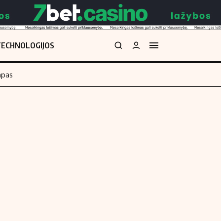
TECHNOLOGIJOS
mpas
Redakcija
kos skaičiuoklė
Apie mus
Redakcijos politika
uoklė
Privatumo politika
i
Turinio žymėjimo taisyklės
enos
Kontaktai
Regionų naujienos