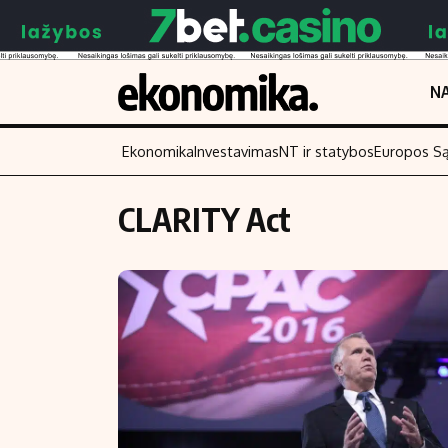
NA
Ekonomika
Investavimas
NT ir statybos
Europos S
CLARITY Act
Turinys
Skaitykite
Naujienos
Finansai
Aplinka
Įmonės
Verslas
Žemės ūkis
Energetika
Technologijos
Ekonomika
Laisvalaikis
Politika