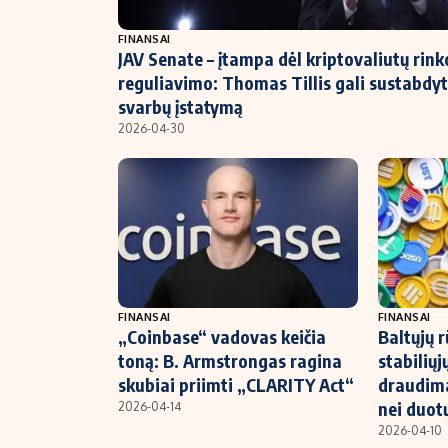
NT ir statybos
FINANSAI
JAV Senate – įtampa dėl kriptovaliutų rink
reguliavimo: Thomas Tillis gali sustabdyt
svarbų įstatymą
2026-04-30
FINANSAI
FINANSAI
„Coinbase“ vadovas keičia
Baltųjų 
toną: B. Armstrongas ragina
stabilių
skubiai priimti „CLARITY Act“
draudim
nei duot
2026-04-14
2026-04-10