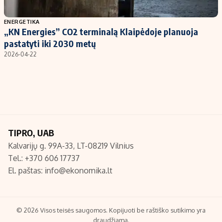
Populiarios temos
Titulinis
ENERGETIKA
„KN Energies” CO2 terminalą Klaipėdoje planuoja
Investavimas
Nedarbo išmokos skaičiuoklė
pastatyti iki 2030 metų
Akcijų rinka
Indėliai
2026-04-22
Saulės elektrinės
Indėlių skaičiuoklė
Kriptovaliutos
Būsto finansai
Infliacija
Įdomios naujienos
Migracija
TIPRO, UAB
Kalvarijų g. 99A-33, LT-08219 Vilnius
Redakcija
Tel.: +370 606 17737
Apie mus
El. paštas:
info@ekonomika.lt
Redakcijos politika
Privatumo politika
Turinio žymėjimo taisyklės
© 2026 Visos teisės saugomos. Kopijuoti be raštiško sutikimo yra
draudžiama.