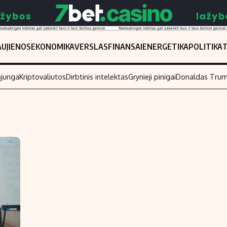
UJIENOS
EKONOMIKA
VERSLAS
FINANSAI
ENERGETIKA
POLITIKA
ąjunga
Kriptovaliutos
Dirbtinis intelektas
Grynieji pinigai
Donaldas Tru
Populiarios temos
Titulinis
Investavimas
Nedarbo išmo
Akcijų rinka
Indėliai
Saulės elektrinės
Indėlių skaiči
Kriptovaliutos
Būsto finansa
Infliacija
Įdomios nauji
Migracija