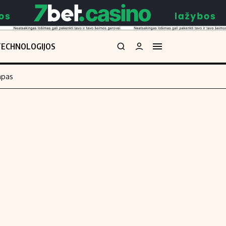
TECHNOLOGIJOS
mpas
Redakcija
kos skaičiuoklė
Apie mus
Redakcijos politika
uoklė
Privatumo politika
i
Turinio žymėjimo taisyklės
enos
Kontaktai
Regionų naujienos