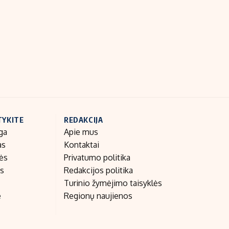
Indėlių palūkanos
TYKITE
REDAKCIJA
ga
Apie mus
as
Kontaktai
nės
Privatumo politika
as
Redakcijos politika
Turinio žymėjimo taisyklės
e
Regionų naujienos