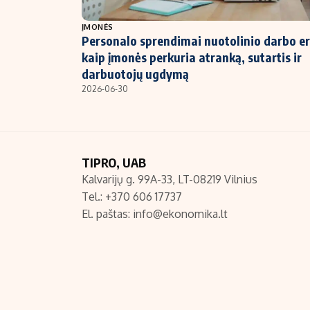
NT ir statybos
ĮMONĖS
Personalo sprendimai nuotolinio darbo er
kaip įmonės perkuria atranką, sutartis ir
darbuotojų ugdymą
2026-06-30
TIPRO, UAB
Kalvarijų g. 99A-33, LT-08219 Vilnius
Tel.: +370 606 17737
El. paštas:
info@ekonomika.lt