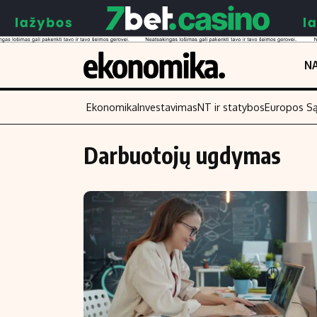
NA
Ekonomika
Investavimas
NT ir statybos
Europos S
Darbuotojų ugdymas
Turinys
Skaitykite
Naujienos
Finansai
Aplinka
Įmonės
Verslas
Žemės ūkis
Energetika
Technologijos
Ekonomika
Laisvalaikis
Politika