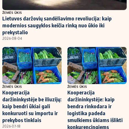
Populiarios temos
Titulinis
ŽEMĖS ŪKIS
Lietuvos daržovių sandėliavimo revoliucija: kaip
Investavimas
Nedarbo išmokos skaičiuoklė
modernios saugyklos keičia rinką nuo ūkio iki
Akcijų rinka
Indėliai
prekystalio
2026-08-04
Saulės elektrinės
Indėlių skaičiuoklė
Kriptovaliutos
Būsto finansai
Infliacija
Įdomios naujienos
Migracija
Redakcija
ŽEMĖS ŪKIS
ŽEMĖS ŪKIS
Kooperacija
Kooperacija
Apie mus
daržininkystėje be iliuzijų:
daržininkystėje: kaip
Redakcijos politika
kaip bendri ūkiai gali
bendra rinkodara ir
konkuruoti su importu ir
logistika padeda
Privatumo politika
prekybos tinklais
smulkiems ūkiams išlikti
Turinio žymėjimo taisyklės
konkurencingiems
2026-07-18