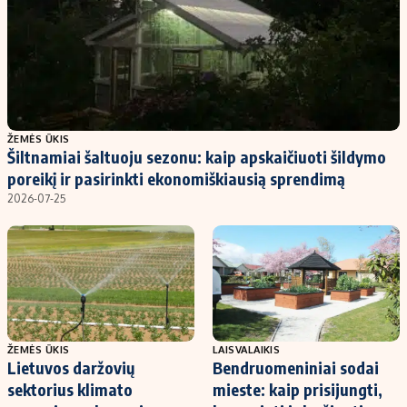
ŽEMĖS ŪKIS
Šiltnamiai šaltuoju sezonu: kaip apskaičiuoti šildymo
poreikį ir pasirinkti ekonomiškiausią sprendimą
2026-07-25
ŽEMĖS ŪKIS
LAISVALAIKIS
Lietuvos daržovių
Bendruomeniniai sodai
sektorius klimato
mieste: kaip prisijungti,