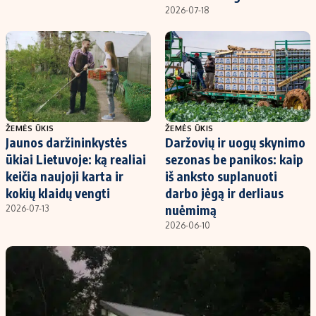
Kontaktai
2026-07-18
Regionų naujienos
Indėlių palūkanos
ŽEMĖS ŪKIS
ŽEMĖS ŪKIS
Jaunos daržininkystės
Daržovių ir uogų skynimo
ūkiai Lietuvoje: ką realiai
sezonas be panikos: kaip
keičia naujoji karta ir
iš anksto suplanuoti
kokių klaidų vengti
darbo jėgą ir derliaus
nuėmimą
2026-07-13
2026-06-10