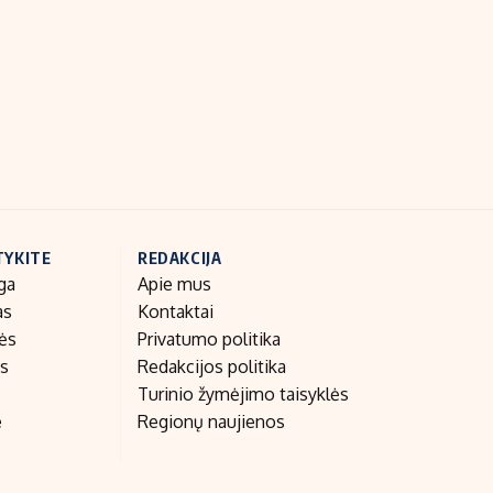
Indėlių palūkanos
TYKITE
REDAKCIJA
ga
Apie mus
as
Kontaktai
nės
Privatumo politika
as
Redakcijos politika
Turinio žymėjimo taisyklės
e
Regionų naujienos