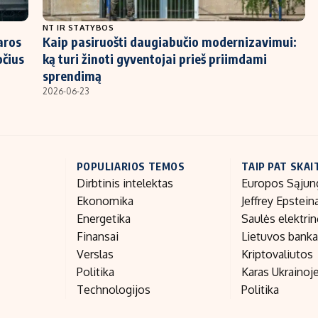
NT IR STATYBOS
aros
Kaip pasiruošti daugiabučio modernizavimui:
očius
ką turi žinoti gyventojai prieš priimdami
sprendimą
2026-06-23
POPULIARIOS TEMOS
TAIP PAT SKAI
Dirbtinis intelektas
Europos Sąjun
Ekonomika
Jeffrey Epstein
Energetika
Saulės elektri
Finansai
Lietuvos bank
Verslas
Kriptovaliutos
Politika
Karas Ukrainoj
Technologijos
Politika