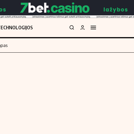
TECHNOLOGIJOS
mpas
Redakcija
kos skaičiuoklė
Apie mus
Redakcijos politika
uoklė
Privatumo politika
i
Turinio žymėjimo taisyklės
enos
Kontaktai
Regionų naujienos