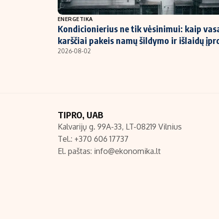
NT ir statybos
ENERGETIKA
Kondicionierius ne tik vėsinimui: kaip vas
karščiai pakeis namų šildymo ir išlaidų įpr
2026-08-02
TIPRO, UAB
Kalvarijų g. 99A-33, LT-08219 Vilnius
Tel.: +370 606 17737
El. paštas:
info@ekonomika.lt