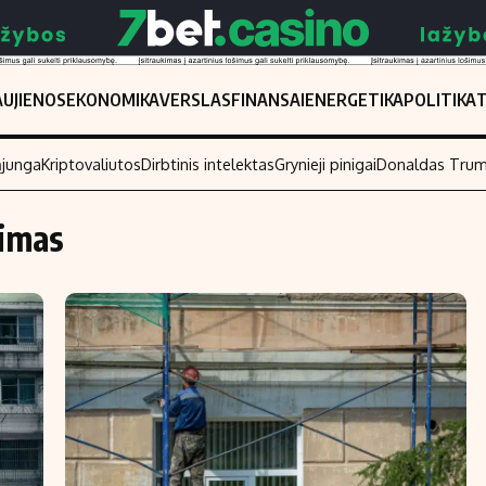
UJIENOS
EKONOMIKA
VERSLAS
FINANSAI
ENERGETIKA
POLITIKA
ąjunga
Kriptovaliutos
Dirbtinis intelektas
Grynieji pinigai
Donaldas Tru
imas
Populiarios temos
Titulinis
Investavimas
Nedarbo išmo
Akcijų rinka
Indėliai
Saulės elektrinės
Indėlių skaiči
Kriptovaliutos
Būsto finansa
Infliacija
Įdomios nauji
Migracija