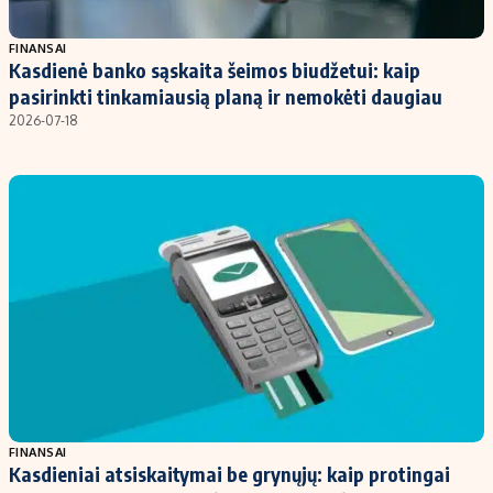
Populiarios temos
Titulinis
FINANSAI
Kasdienė banko sąskaita šeimos biudžetui: kaip
Investavimas
Nedarbo išmokos skaičiuoklė
pasirinkti tinkamiausią planą ir nemokėti daugiau
Akcijų rinka
Indėliai
2026-07-18
Saulės elektrinės
Indėlių skaičiuoklė
Kriptovaliutos
Būsto finansai
Infliacija
Įdomios naujienos
Migracija
Redakcija
Apie mus
Redakcijos politika
Privatumo politika
FINANSAI
Turinio žymėjimo taisyklės
Kasdieniai atsiskaitymai be grynųjų: kaip protingai