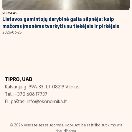
Populiarios temos
Titulinis
VERSLAS
Lietuvos gamintojų derybinė galia silpnėja: kaip
Investavimas
Nedarbo išmokos skaičiuoklė
mažoms įmonėms tvarkytis su tiekėjais ir pirkėjais
Akcijų rinka
Indėliai
2026-06-25
Saulės elektrinės
Indėlių skaičiuoklė
Kriptovaliutos
Būsto finansai
Infliacija
Įdomios naujienos
Migracija
TIPRO, UAB
Kalvarijų g. 99A-33, LT-08219 Vilnius
Redakcija
Tel.: +370 606 17737
Apie mus
El. paštas:
info@ekonomika.lt
Redakcijos politika
Privatumo politika
Turinio žymėjimo taisyklės
© 2026 Visos teisės saugomos. Kopijuoti be raštiško sutikimo yra
draudžiama.