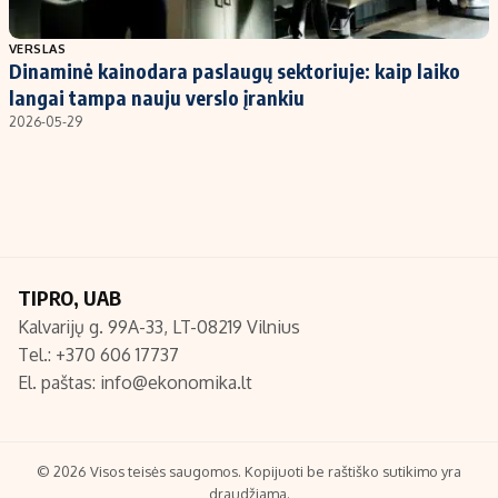
Populiarios temos
Titulinis
VERSLAS
Dinaminė kainodara paslaugų sektoriuje: kaip laiko
Investavimas
Nedarbo išmokos skaičiuoklė
langai tampa nauju verslo įrankiu
Akcijų rinka
Indėliai
2026-05-29
Saulės elektrinės
Indėlių skaičiuoklė
Kriptovaliutos
Būsto finansai
Infliacija
Įdomios naujienos
Migracija
TIPRO, UAB
Kalvarijų g. 99A-33, LT-08219 Vilnius
Redakcija
Tel.: +370 606 17737
Apie mus
El. paštas:
info@ekonomika.lt
Redakcijos politika
Privatumo politika
Turinio žymėjimo taisyklės
© 2026 Visos teisės saugomos. Kopijuoti be raštiško sutikimo yra
draudžiama.