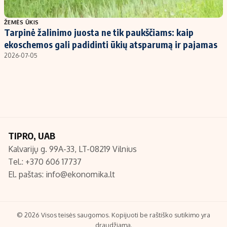
Populiarios temos
Titulinis
ŽEMĖS ŪKIS
Tarpinė žalinimo juosta ne tik paukščiams: kaip
Investavimas
Nedarbo išmokos skaičiuoklė
ekoschemos gali padidinti ūkių atsparumą ir pajamas
Akcijų rinka
Indėliai
2026-07-05
Saulės elektrinės
Indėlių skaičiuoklė
Kriptovaliutos
Būsto finansai
Infliacija
Įdomios naujienos
Migracija
TIPRO, UAB
Kalvarijų g. 99A-33, LT-08219 Vilnius
Redakcija
Tel.: +370 606 17737
Apie mus
El. paštas:
info@ekonomika.lt
Redakcijos politika
Privatumo politika
Turinio žymėjimo taisyklės
© 2026 Visos teisės saugomos. Kopijuoti be raštiško sutikimo yra
draudžiama.