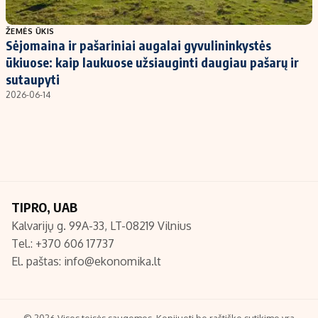
Populiarios temos
Titulinis
ŽEMĖS ŪKIS
Sėjomaina ir pašariniai augalai gyvulininkystės
Investavimas
Nedarbo išmokos skaičiuoklė
ūkiuose: kaip laukuose užsiauginti daugiau pašarų ir
Akcijų rinka
Indėliai
sutaupyti
2026-06-14
Saulės elektrinės
Indėlių skaičiuoklė
Kriptovaliutos
Būsto finansai
Infliacija
Įdomios naujienos
Migracija
TIPRO, UAB
Redakcija
Kalvarijų g. 99A-33, LT-08219 Vilnius
Apie mus
Tel.: +370 606 17737
Redakcijos politika
El. paštas:
info@ekonomika.lt
Privatumo politika
Turinio žymėjimo taisyklės