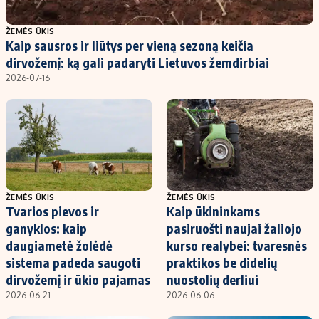
Populiarios temos
Titulinis
ŽEMĖS ŪKIS
Kaip sausros ir liūtys per vieną sezoną keičia
Investavimas
Nedarbo išmokos skaičiuoklė
dirvožemį: ką gali padaryti Lietuvos žemdirbiai
Akcijų rinka
Indėliai
2026-07-16
Saulės elektrinės
Indėlių skaičiuoklė
Kriptovaliutos
Būsto finansai
Infliacija
Įdomios naujienos
Migracija
ŽEMĖS ŪKIS
ŽEMĖS ŪKIS
Tvarios pievos ir
Kaip ūkininkams
Redakcija
ganyklos: kaip
pasiruošti naujai žaliojo
Apie mus
daugiametė žolėdė
kurso realybei: tvaresnės
Redakcijos politika
sistema padeda saugoti
praktikos be didelių
dirvožemį ir ūkio pajamas
nuostolių derliui
Privatumo politika
2026-06-21
2026-06-06
Turinio žymėjimo taisyklės