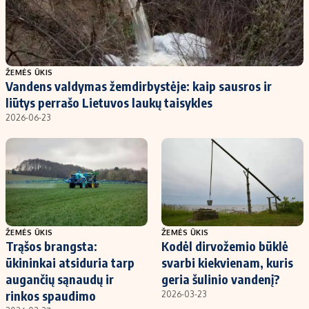
ŽEMĖS ŪKIS
Vandens valdymas žemdirbystėje: kaip sausros ir
liūtys perrašo Lietuvos laukų taisykles
2026-06-23
ŽEMĖS ŪKIS
ŽEMĖS ŪKIS
Trąšos brangsta:
Kodėl dirvožemio būklė
ūkininkai atsiduria tarp
svarbi kiekvienam, kuris
augančių sąnaudų ir
geria šulinio vandenį?
rinkos spaudimo
2026-03-23