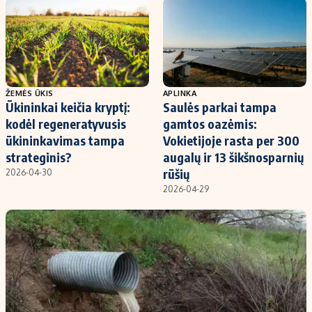
Kontaktai
Regionų naujienos
Indėlių palūkanos
ŽEMĖS ŪKIS
APLINKA
Ūkininkai keičia kryptį:
Saulės parkai tampa
kodėl regeneratyvusis
gamtos oazėmis:
ūkininkavimas tampa
Vokietijoje rasta per 300
strateginis?
augalų ir 13 šikšnosparnių
rūšių
2026-04-30
2026-04-29