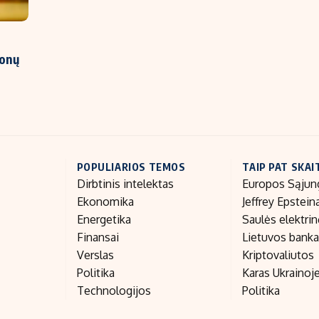
ionų
POPULIARIOS TEMOS
TAIP PAT SKAI
Dirbtinis intelektas
Europos Sąjun
Ekonomika
Jeffrey Epstein
Energetika
Saulės elektri
Finansai
Lietuvos bank
Verslas
Kriptovaliutos
Politika
Karas Ukrainoj
Technologijos
Politika