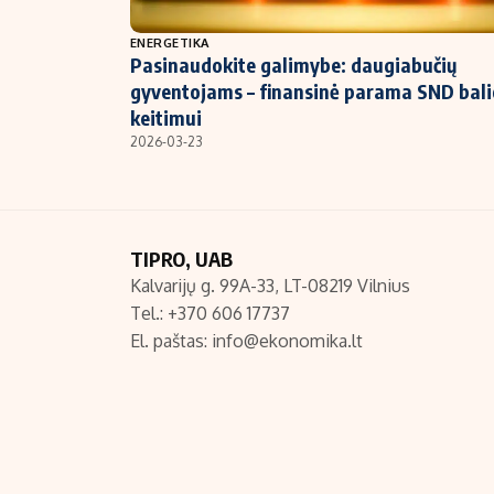
NT ir statybos
ENERGETIKA
Pasinaudokite galimybe: daugiabučių
gyventojams – finansinė parama SND bal
keitimui
2026-03-23
TIPRO, UAB
Kalvarijų g. 99A-33, LT-08219 Vilnius
Tel.: +370 606 17737
El. paštas:
info@ekonomika.lt