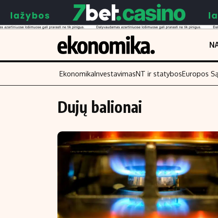
NA
Ekonomika
Investavimas
NT ir statybos
Europos S
Dujų balionai
Turinys
Skaitykite
Naujienos
Finansai
Aplinka
Įmonės
Verslas
Žemės ūkis
Energetika
Technologijos
Ekonomika
Laisvalaikis
Politika