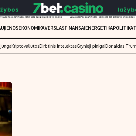
UJIENOS
EKONOMIKA
VERSLAS
FINANSAI
ENERGETIKA
POLITIKA
ąjunga
Kriptovaliutos
Dirbtinis intelektas
Grynieji pinigai
Donaldas Tru
Populiarios temos
Titulinis
Investavimas
Nedarbo išmo
Akcijų rinka
Indėliai
Saulės elektrinės
Indėlių skaiči
Kriptovaliutos
Būsto finansa
Infliacija
Įdomios nauji
Migracija