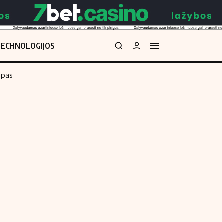
TECHNOLOGIJOS
mpas
Redakcija
kos skaičiuoklė
Apie mus
Redakcijos politika
uoklė
Privatumo politika
i
Turinio žymėjimo taisyklės
enos
Kontaktai
Regionų naujienos