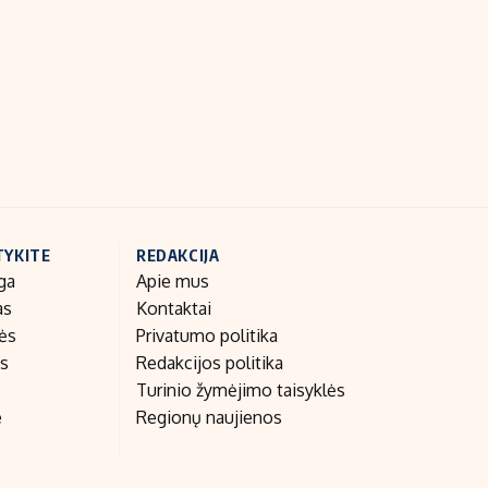
Indėlių palūkanos
TYKITE
REDAKCIJA
ga
Apie mus
as
Kontaktai
nės
Privatumo politika
as
Redakcijos politika
Turinio žymėjimo taisyklės
e
Regionų naujienos