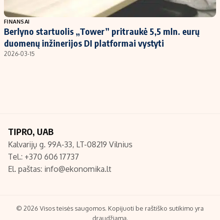
Populiarios temos
Titulinis
FINANSAI
Berlyno startuolis „Tower” pritraukė 5,5 mln. eurų
Investavimas
Nedarbo išmokos skaičiuoklė
duomenų inžinerijos DI platformai vystyti
Akcijų rinka
Indėliai
2026-03-15
Saulės elektrinės
Indėlių skaičiuoklė
Kriptovaliutos
Būsto finansai
Infliacija
Įdomios naujienos
Migracija
TIPRO, UAB
Kalvarijų g. 99A-33, LT-08219 Vilnius
Redakcija
Tel.: +370 606 17737
Apie mus
El. paštas:
info@ekonomika.lt
Redakcijos politika
Privatumo politika
Turinio žymėjimo taisyklės
© 2026 Visos teisės saugomos. Kopijuoti be raštiško sutikimo yra
draudžiama.