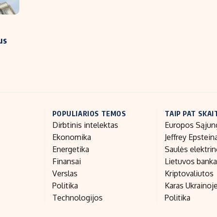
us
POPULIARIOS TEMOS
TAIP PAT SKAI
Dirbtinis intelektas
Europos Sąjun
Ekonomika
Jeffrey Epstein
Energetika
Saulės elektri
Finansai
Lietuvos bank
Verslas
Kriptovaliutos
Politika
Karas Ukrainoj
Technologijos
Politika