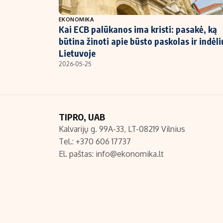
NT ir statybos
EKONOMIKA
Kai ECB palūkanos ima kristi: pasakė, ką
būtina žinoti apie būsto paskolas ir indėli
Lietuvoje
2026-05-25
TIPRO, UAB
Kalvarijų g. 99A-33, LT-08219 Vilnius
Tel.: +370 606 17737
El. paštas:
info@ekonomika.lt