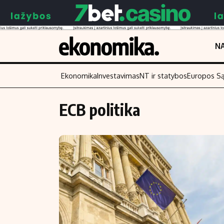
NA
Ekonomika
Investavimas
NT ir statybos
Europos S
ECB politika
Turinys
Skaitykite
Naujienos
Finansai
Aplinka
Įmonės
Verslas
Žemės ūkis
Energetika
Technologijos
Ekonomika
Laisvalaikis
Politika