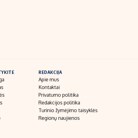
Indėlių palūkanos
TYKITE
REDAKCIJA
ga
Apie mus
as
Kontaktai
nės
Privatumo politika
as
Redakcijos politika
Turinio žymėjimo taisyklės
e
Regionų naujienos