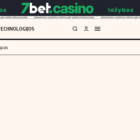
TECHNOLOGIJOS
mpas
Redakcija
kos skaičiuoklė
Apie mus
Redakcijos politika
uoklė
Privatumo politika
i
Turinio žymėjimo taisyklės
enos
Kontaktai
Regionų naujienos