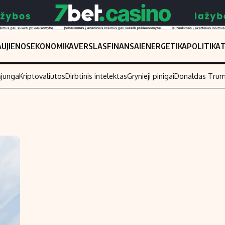
UJIENOS
EKONOMIKA
VERSLAS
FINANSAI
ENERGETIKA
POLITIKA
ąjunga
Kriptovaliutos
Dirbtinis intelektas
Grynieji pinigai
Donaldas Tru
Populiarios temos
Titulinis
Investavimas
Nedarbo išmo
Akcijų rinka
Indėliai
Saulės elektrinės
Indėlių skaiči
Kriptovaliutos
Būsto finansa
Infliacija
Įdomios nauji
Migracija