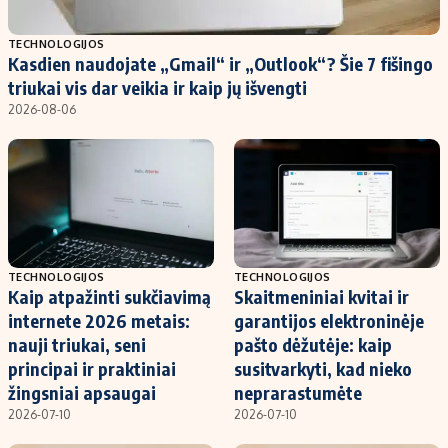
Populiarios temos
Titulinis
TECHNOLOGIJOS
Kasdien naudojate „Gmail“ ir „Outlook“? Šie 7 fišingo
Investavimas
Nedarbo išmokos skaičiuoklė
triukai vis dar veikia ir kaip jų išvengti
Akcijų rinka
Indėliai
2026-08-06
Saulės elektrinės
Indėlių skaičiuoklė
Kriptovaliutos
Būsto finansai
Infliacija
Įdomios naujienos
Migracija
TECHNOLOGIJOS
TECHNOLOGIJOS
Kaip atpažinti sukčiavimą
Skaitmeniniai kvitai ir
Redakcija
internete 2026 metais:
garantijos elektroninėje
Apie mus
nauji triukai, seni
pašto dėžutėje: kaip
Redakcijos politika
principai ir praktiniai
susitvarkyti, kad nieko
žingsniai apsaugai
neprarastumėte
Privatumo politika
2026-07-10
2026-07-10
Turinio žymėjimo taisyklės