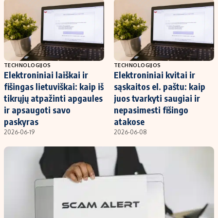
Kontaktai
Regionų naujienos
Indėlių palūkanos
TECHNOLOGIJOS
TECHNOLOGIJOS
Elektroniniai laiškai ir
Elektroniniai kvitai ir
fišingas lietuviškai: kaip iš
sąskaitos el. paštu: kaip
tikrųjų atpažinti apgaules
juos tvarkyti saugiai ir
ir apsaugoti savo
nepasimesti fišingo
paskyras
atakose
2026-06-19
2026-06-08