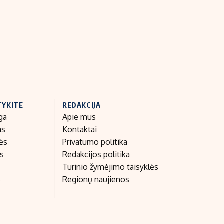
Indėlių palūkanos
TYKITE
REDAKCIJA
ga
Apie mus
as
Kontaktai
nės
Privatumo politika
as
Redakcijos politika
Turinio žymėjimo taisyklės
e
Regionų naujienos