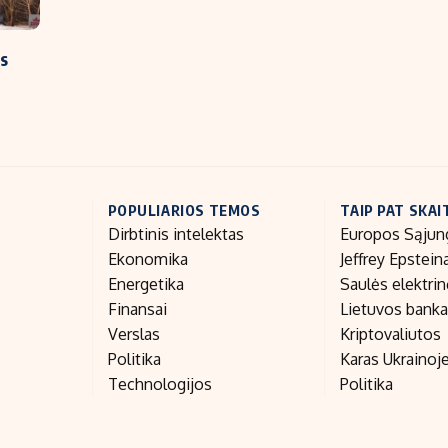
as
POPULIARIOS TEMOS
TAIP PAT SKAI
Dirbtinis intelektas
Europos Sąjun
Ekonomika
Jeffrey Epstein
Energetika
Saulės elektri
Finansai
Lietuvos bank
Verslas
Kriptovaliutos
Politika
Karas Ukrainoj
Technologijos
Politika