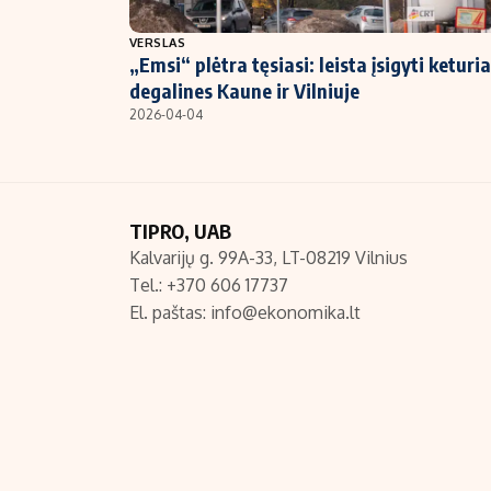
NT ir statybos
VERSLAS
„Emsi“ plėtra tęsiasi: leista įsigyti keturi
degalines Kaune ir Vilniuje
2026-04-04
TIPRO, UAB
Kalvarijų g. 99A-33, LT-08219 Vilnius
Tel.: +370 606 17737
El. paštas:
info@ekonomika.lt