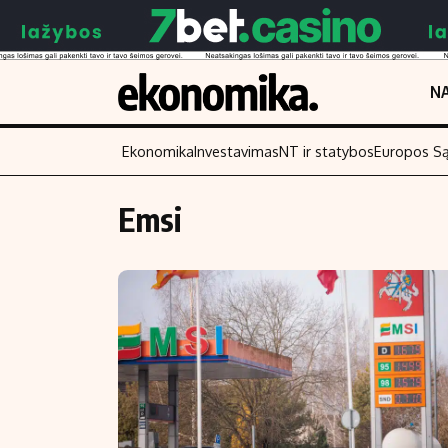
NA
Ekonomika
Investavimas
NT ir statybos
Europos S
Emsi
Turinys
Skaitykite
Naujienos
Finansai
Aplinka
Įmonės
Verslas
Žemės ūkis
Energetika
Technologijos
Ekonomika
Laisvalaikis
Politika