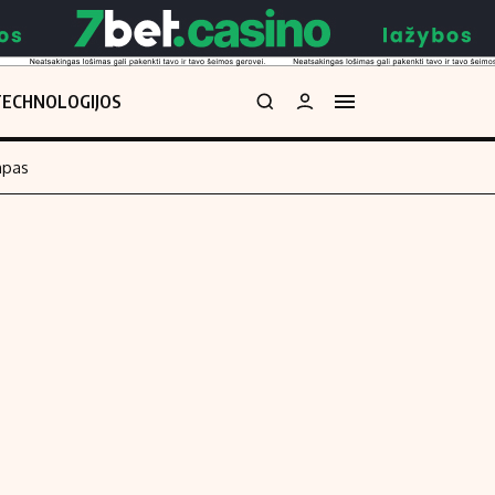
TECHNOLOGIJOS
mpas
Redakcija
kos skaičiuoklė
Apie mus
Redakcijos politika
uoklė
Privatumo politika
i
Turinio žymėjimo taisyklės
enos
Kontaktai
Regionų naujienos