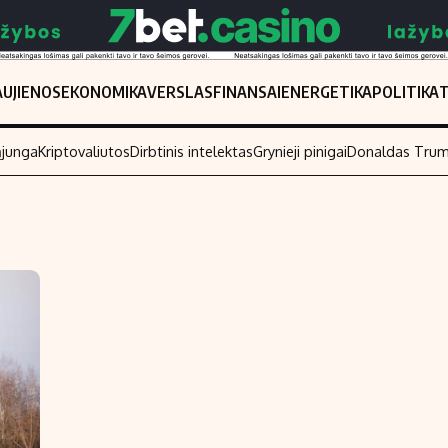
UJIENOS
EKONOMIKA
VERSLAS
FINANSAI
ENERGETIKA
POLITIKA
ąjunga
Kriptovaliutos
Dirbtinis intelektas
Grynieji pinigai
Donaldas Tru
Populiarios temos
Titulinis
Investavimas
Nedarbo išmo
Akcijų rinka
Indėliai
Saulės elektrinės
Indėlių skaiči
Kriptovaliutos
Būsto finansa
Infliacija
Įdomios nauji
Migracija