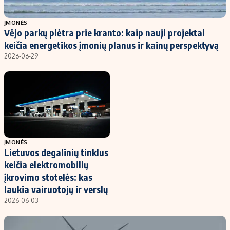
Populiarios temos
Titulinis
ĮMONĖS
Vėjo parkų plėtra prie kranto: kaip nauji projektai
Investavimas
Nedarbo išmokos skaičiuoklė
keičia energetikos įmonių planus ir kainų perspektyvą
Akcijų rinka
Indėliai
2026-06-29
Saulės elektrinės
Indėlių skaičiuoklė
Kriptovaliutos
Būsto finansai
Infliacija
Įdomios naujienos
Migracija
ĮMONĖS
Lietuvos degalinių tinklus
Redakcija
keičia elektromobilių
Apie mus
įkrovimo stotelės: kas
Redakcijos politika
laukia vairuotojų ir verslų
2026-06-03
Privatumo politika
Turinio žymėjimo taisyklės