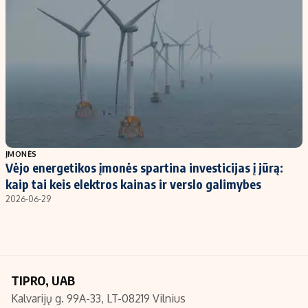
Kontaktai
Regionų naujienos
Indėlių palūkanos
ĮMONĖS
Vėjo energetikos įmonės spartina investicijas į jūrą:
kaip tai keis elektros kainas ir verslo galimybes
2026-06-29
TIPRO, UAB
Kalvarijų g. 99A-33, LT-08219 Vilnius