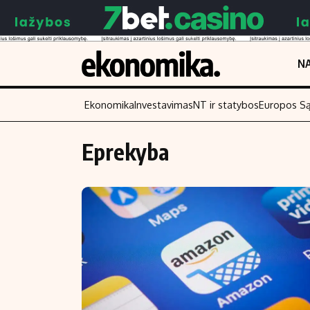
NA
Ekonomika
Investavimas
NT ir statybos
Europos S
Eprekyba
Turinys
Skaitykite
Naujienos
Finansai
Aplinka
Įmonės
Verslas
Žemės ūkis
Energetika
Technologijos
Ekonomika
Laisvalaikis
Politika