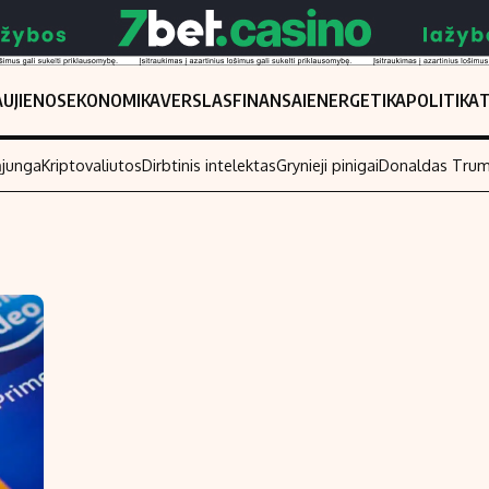
UJIENOS
EKONOMIKA
VERSLAS
FINANSAI
ENERGETIKA
POLITIKA
ąjunga
Kriptovaliutos
Dirbtinis intelektas
Grynieji pinigai
Donaldas Tru
Populiarios temos
Titulinis
Investavimas
Nedarbo išmo
Akcijų rinka
Indėliai
Saulės elektrinės
Indėlių skaiči
Kriptovaliutos
Būsto finansa
Infliacija
Įdomios nauji
Migracija