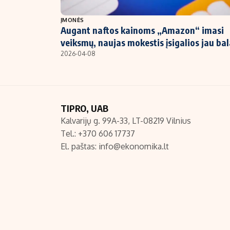
NT ir statybos
ĮMONĖS
Augant naftos kainoms „Amazon“ imasi
veiksmų, naujas mokestis įsigalios jau ba
2026-04-08
TIPRO, UAB
Kalvarijų g. 99A-33, LT-08219 Vilnius
Tel.: +370 606 17737
El. paštas:
info@ekonomika.lt