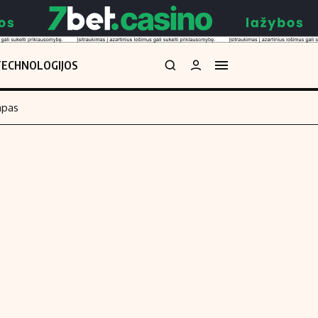
TECHNOLOGIJOS
mpas
Redakcija
kos skaičiuoklė
Apie mus
Redakcijos politika
uoklė
Privatumo politika
i
Turinio žymėjimo taisyklės
enos
Kontaktai
Regionų naujienos