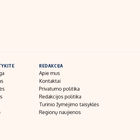
Indėlių palūkanos
TYKITE
REDAKCIJA
ga
Apie mus
as
Kontaktai
nės
Privatumo politika
as
Redakcijos politika
Turinio žymėjimo taisyklės
e
Regionų naujienos