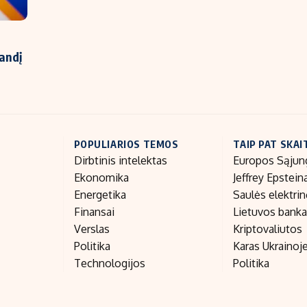
landį
POPULIARIOS TEMOS
TAIP PAT SKAI
Dirbtinis intelektas
Europos Sąjun
Ekonomika
Jeffrey Epstein
Energetika
Saulės elektri
Finansai
Lietuvos bank
Verslas
Kriptovaliutos
Politika
Karas Ukrainoj
Technologijos
Politika