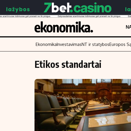
NA
Ekonomika
Investavimas
NT ir statybos
Europos S
Etikos standartai
Turinys
Skaitykite
Naujienos
Finansai
Aplinka
Įmonės
Verslas
Žemės ūkis
Energetika
Technologijos
Ekonomika
Laisvalaikis
Politika