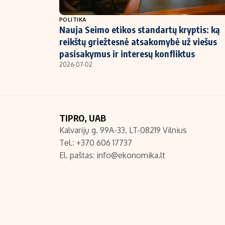
NT ir statybos
POLITIKA
Nauja Seimo etikos standartų kryptis: ką
reikštų griežtesnė atsakomybė už viešus
pasisakymus ir interesų konfliktus
2026-07-02
TIPRO, UAB
Kalvarijų g. 99A-33, LT-08219 Vilnius
Tel.: +370 606 17737
El. paštas:
info@ekonomika.lt