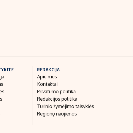
Indėlių palūkanos
TYKITE
REDAKCIJA
ga
Apie mus
as
Kontaktai
nės
Privatumo politika
as
Redakcijos politika
Turinio žymėjimo taisyklės
e
Regionų naujienos