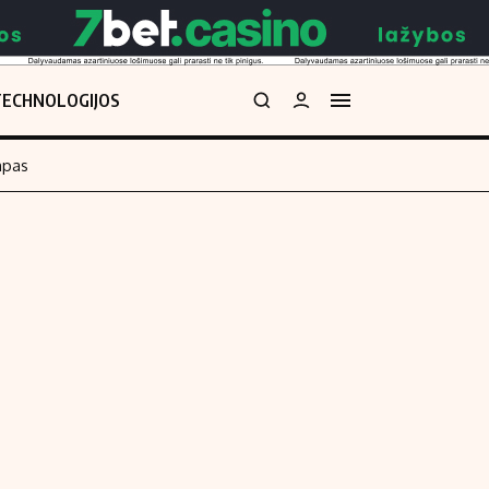
TECHNOLOGIJOS
mpas
Redakcija
kos skaičiuoklė
Apie mus
Redakcijos politika
uoklė
Privatumo politika
i
Turinio žymėjimo taisyklės
enos
Kontaktai
Regionų naujienos