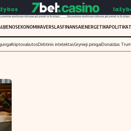
UJIENOS
EKONOMIKA
VERSLAS
FINANSAI
ENERGETIKA
POLITIKA
ąjunga
Kriptovaliutos
Dirbtinis intelektas
Grynieji pinigai
Donaldas Tru
Populiarios temos
Titulinis
Investavimas
Nedarbo išmo
Akcijų rinka
Indėliai
Saulės elektrinės
Indėlių skaiči
Kriptovaliutos
Būsto finansa
Infliacija
Įdomios nauji
Migracija