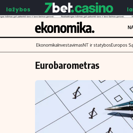
NA
Ekonomika
Investavimas
NT ir statybos
Europos S
Eurobarometras
Turinys
Skaitykite
Naujienos
Finansai
Aplinka
Įmonės
Verslas
Žemės ūkis
Energetika
Technologijos
Ekonomika
Laisvalaikis
Politika