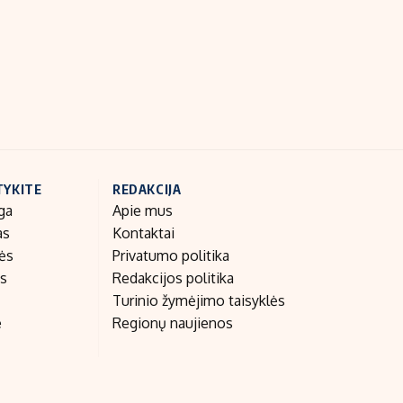
Indėlių palūkanos
TYKITE
REDAKCIJA
ga
Apie mus
as
Kontaktai
nės
Privatumo politika
as
Redakcijos politika
Turinio žymėjimo taisyklės
e
Regionų naujienos