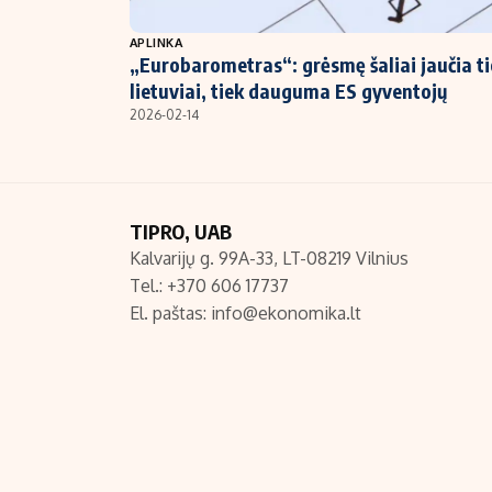
NT ir statybos
APLINKA
„Eurobarometras“: grėsmę šaliai jaučia ti
lietuviai, tiek dauguma ES gyventojų
2026-02-14
TIPRO, UAB
Kalvarijų g. 99A-33, LT-08219 Vilnius
Tel.: +370 606 17737
El. paštas:
info@ekonomika.lt