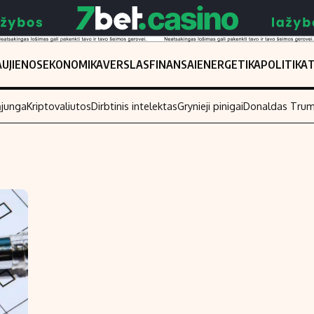
UJIENOS
EKONOMIKA
VERSLAS
FINANSAI
ENERGETIKA
POLITIKA
ąjunga
Kriptovaliutos
Dirbtinis intelektas
Grynieji pinigai
Donaldas Tru
Populiarios temos
Titulinis
Investavimas
Nedarbo išmo
Akcijų rinka
Indėliai
Saulės elektrinės
Indėlių skaiči
Kriptovaliutos
Būsto finansa
Infliacija
Įdomios nauji
Migracija