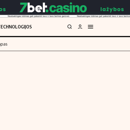
TECHNOLOGIJOS
mpas
Redakcija
kos skaičiuoklė
Apie mus
Redakcijos politika
uoklė
Privatumo politika
i
Turinio žymėjimo taisyklės
enos
Kontaktai
Regionų naujienos