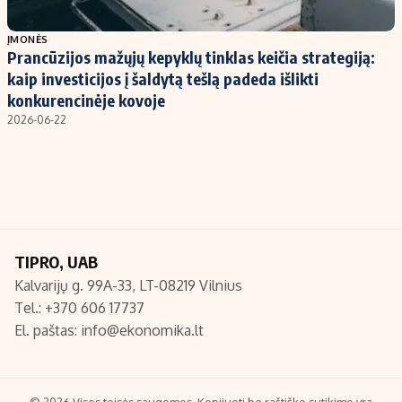
Populiarios temos
Titulinis
ĮMONĖS
Prancūzijos mažųjų kepyklų tinklas keičia strategiją:
Investavimas
Nedarbo išmokos skaičiuoklė
kaip investicijos į šaldytą tešlą padeda išlikti
Akcijų rinka
Indėliai
konkurencinėje kovoje
2026-06-22
Saulės elektrinės
Indėlių skaičiuoklė
Kriptovaliutos
Būsto finansai
Infliacija
Įdomios naujienos
Migracija
TIPRO, UAB
Redakcija
Kalvarijų g. 99A-33, LT-08219 Vilnius
Apie mus
Tel.: +370 606 17737
Redakcijos politika
El. paštas:
info@ekonomika.lt
Privatumo politika
Turinio žymėjimo taisyklės