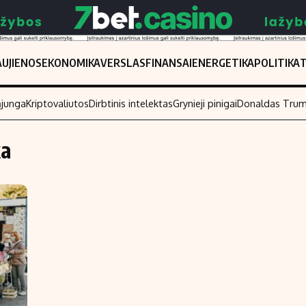
UJIENOS
EKONOMIKA
VERSLAS
FINANSAI
ENERGETIKA
POLITIKA
ąjunga
Kriptovaliutos
Dirbtinis intelektas
Grynieji pinigai
Donaldas Tru
ka
Populiarios temos
Titulinis
Investavimas
Nedarbo išmo
Akcijų rinka
Indėliai
Saulės elektrinės
Indėlių skaiči
Kriptovaliutos
Būsto finansa
Infliacija
Įdomios nauji
Migracija