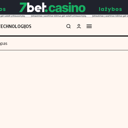
TECHNOLOGIJOS
mpas
Redakcija
kos skaičiuoklė
Apie mus
Redakcijos politika
uoklė
Privatumo politika
i
Turinio žymėjimo taisyklės
enos
Kontaktai
Regionų naujienos