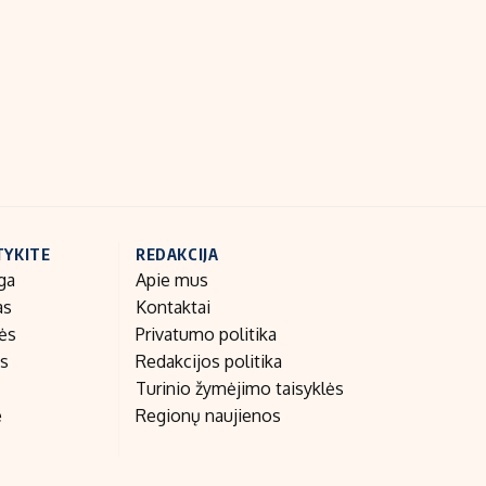
Indėlių palūkanos
TYKITE
REDAKCIJA
ga
Apie mus
as
Kontaktai
nės
Privatumo politika
as
Redakcijos politika
Turinio žymėjimo taisyklės
e
Regionų naujienos