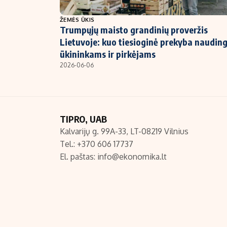
NT ir statybos
ŽEMĖS ŪKIS
Trumpųjų maisto grandinių proveržis
Lietuvoje: kuo tiesioginė prekyba naudin
ūkininkams ir pirkėjams
2026-06-06
TIPRO, UAB
Kalvarijų g. 99A-33, LT-08219 Vilnius
Tel.: +370 606 17737
El. paštas:
info@ekonomika.lt