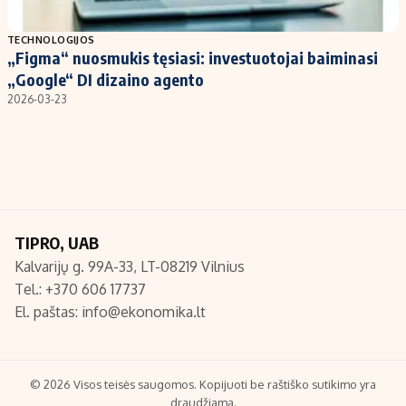
Populiarios temos
Titulinis
TECHNOLOGIJOS
„Figma“ nuosmukis tęsiasi: investuotojai baiminasi
Investavimas
Nedarbo išmokos skaičiuoklė
„Google“ DI dizaino agento
Akcijų rinka
Indėliai
2026-03-23
Saulės elektrinės
Indėlių skaičiuoklė
Kriptovaliutos
Būsto finansai
Infliacija
Įdomios naujienos
Migracija
TIPRO, UAB
Kalvarijų g. 99A-33, LT-08219 Vilnius
Redakcija
Tel.: +370 606 17737
Apie mus
El. paštas:
info@ekonomika.lt
Redakcijos politika
Privatumo politika
Turinio žymėjimo taisyklės
© 2026 Visos teisės saugomos. Kopijuoti be raštiško sutikimo yra
draudžiama.