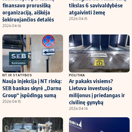
finansavo prorusišką
tikslas 6 savivaldybėse
organizaciją, aiškėja
atgaivinti žemę
šokiruojančios detalės
2026-04-15
2026-04-16
NT IR STATYBOS
POLITIKA
Nauja injekcija į NT rinką:
Ar pakaks visiems?
SEB bankas skyrė „Darnu
Lietuva investuoja
Group“ įspūdingą sumą
milijonus į priedangas ir
civilinę gynybą
2026-04-15
2026-04-14