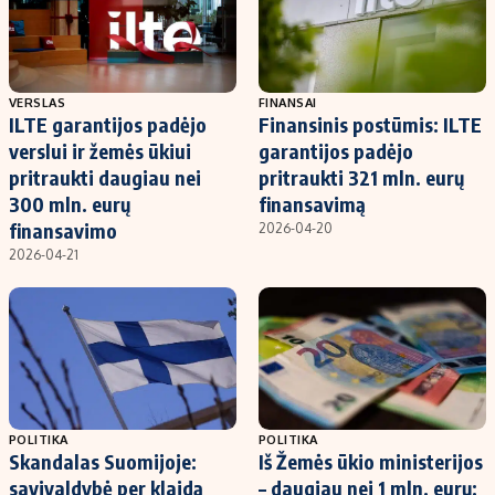
VERSLAS
FINANSAI
ILTE garantijos padėjo
Finansinis postūmis: ILTE
verslui ir žemės ūkiui
garantijos padėjo
pritraukti daugiau nei
pritraukti 321 mln. eurų
300 mln. eurų
finansavimą
finansavimo
2026-04-20
2026-04-21
POLITIKA
POLITIKA
Skandalas Suomijoje:
Iš Žemės ūkio ministerijos
savivaldybė per klaidą
– daugiau nei 1 mln. eurų: