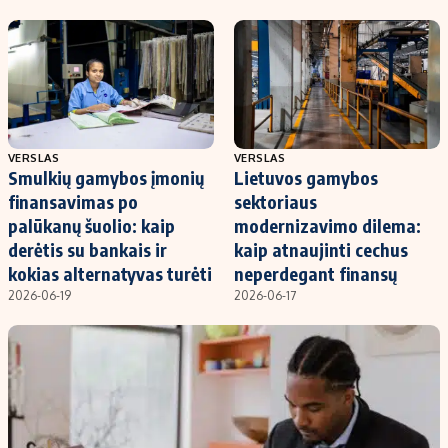
Kontaktai
Regionų naujienos
Indėlių palūkanos
VERSLAS
VERSLAS
Smulkių gamybos įmonių
Lietuvos gamybos
finansavimas po
sektoriaus
palūkanų šuolio: kaip
modernizavimo dilema:
derėtis su bankais ir
kaip atnaujinti cechus
kokias alternatyvas turėti
neperdegant finansų
2026-06-19
2026-06-17