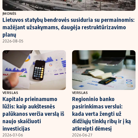
Populiarios temos
Titulinis
ĮMONĖS
Lietuvos statybų bendrovės susiduria su permainomis:
Investavimas
Nedarbo išmokos skaičiuoklė
mažėjant užsakymams, daugėja restruktūrizavimo
Akcijų rinka
Indėliai
planų
2026-08-05
Saulės elektrinės
Indėlių skaičiuoklė
Kriptovaliutos
Būsto finansai
Infliacija
Įdomios naujienos
Migracija
Redakcija
VERSLAS
VERSLAS
Kapitalo prieinamumo
Regioninio banko
Apie mus
lūžis: kaip aukštesnės
pasirinkimas verslui:
Redakcijos politika
palūkanos verčia verslą iš
kada verta žengti už
naujo skaičiuoti
didžiųjų tinklų ribų ir į ką
Privatumo politika
investicijas
atkreipti dėmesį
Turinio žymėjimo taisyklės
2026-07-06
2026-06-27