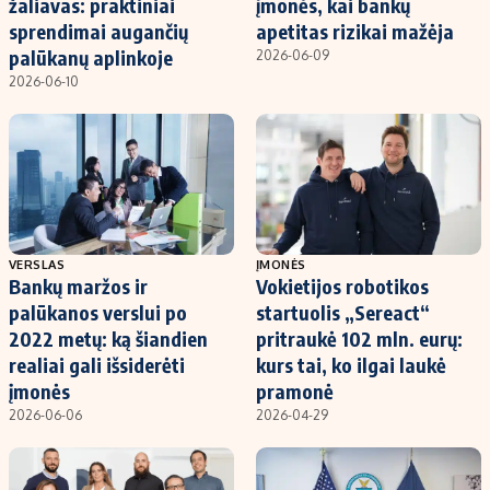
žaliavas: praktiniai
įmonės, kai bankų
sprendimai augančių
apetitas rizikai mažėja
palūkanų aplinkoje
2026-06-09
2026-06-10
VERSLAS
ĮMONĖS
Bankų maržos ir
Vokietijos robotikos
palūkanos verslui po
startuolis „Sereact“
2022 metų: ką šiandien
pritraukė 102 mln. eurų:
realiai gali išsiderėti
kurs tai, ko ilgai laukė
įmonės
pramonė
2026-06-06
2026-04-29