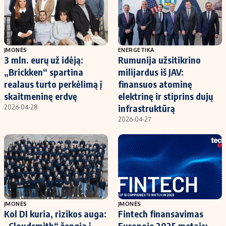
ĮMONĖS
ENERGETIKA
3 mln. eurų už idėją:
Rumunija užsitikrino
„Brickken“ spartina
milijardus iš JAV:
realaus turto perkėlimą į
finansuos atominę
skaitmeninę erdvę
elektrinę ir stiprins dujų
infrastruktūrą
2026-04-28
2026-04-27
ĮMONĖS
ĮMONĖS
Kol DI kuria, rizikos auga:
Fintech finansavimas
„Cloudsmith“ žengia į
Europoje 2025 metais: