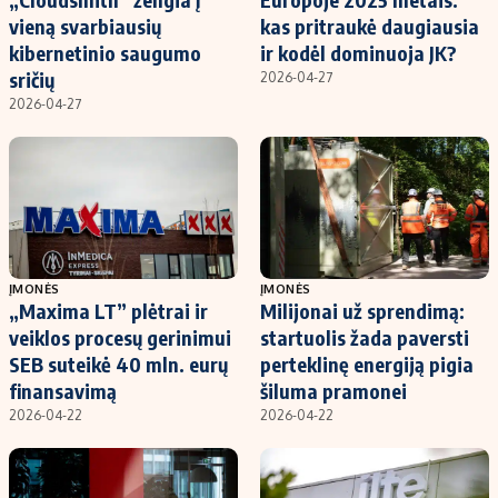
vieną svarbiausių
kas pritraukė daugiausia
kibernetinio saugumo
ir kodėl dominuoja JK?
sričių
2026-04-27
2026-04-27
ĮMONĖS
ĮMONĖS
„Maxima LT” plėtrai ir
Milijonai už sprendimą:
veiklos procesų gerinimui
startuolis žada paversti
SEB suteikė 40 mln. eurų
perteklinę energiją pigia
finansavimą
šiluma pramonei
2026-04-22
2026-04-22