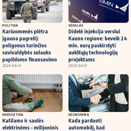
POLITIKA
VERSLAS
Kariuomenės plėtra
Didelė injekcija verslui
įgauna pagreitį:
Kauno regione: beveik 24
poligonus turinčios
mln. eurų paskirstyti
savivaldybės sulauks
aukštųjų technologijų
papildomo finansavimo
projektams
2026-04-14
2026-04-13
ENERGETIKA
EKONOMIKA
Katilams ir saulės
Kada parduoti
elektrinėms – milijoninis
automobilį, kad