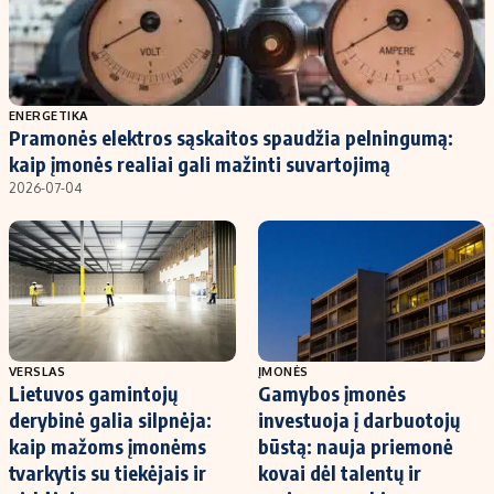
ENERGETIKA
Pramonės elektros sąskaitos spaudžia pelningumą:
kaip įmonės realiai gali mažinti suvartojimą
2026-07-04
VERSLAS
ĮMONĖS
Lietuvos gamintojų
Gamybos įmonės
derybinė galia silpnėja:
investuoja į darbuotojų
kaip mažoms įmonėms
būstą: nauja priemonė
tvarkytis su tiekėjais ir
kovai dėl talentų ir