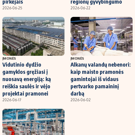
pirkėjais
regionų gyvybingumo
2026-06-25
2026-06-22
ĮMONĖS
ĮMONĖS
Vidutinio dydžio
Alkanų valandų nebenori:
gamyklos gręžiasi į
kaip maisto pramonės
nuosavą energiją: ką
gamintojai iš vidaus
reiškia saulės ir vėjo
pertvarko pamaininį
projektai pramonei
darbą
2026-06-17
2026-06-02