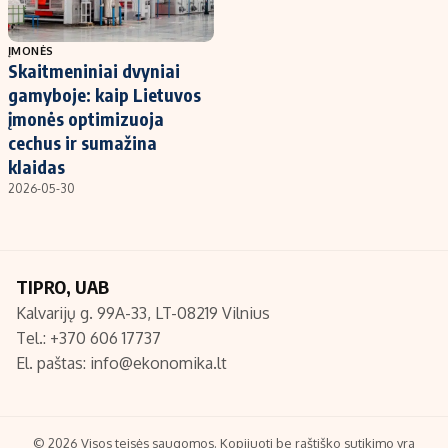
ĮMONĖS
Skaitmeniniai dvyniai
gamyboje: kaip Lietuvos
įmonės optimizuoja
cechus ir sumažina
klaidas
2026-05-30
TIPRO, UAB
Kalvarijų g. 99A-33, LT-08219 Vilnius
Tel.: +370 606 17737
El. paštas:
info@ekonomika.lt
© 2026 Visos teisės saugomos. Kopijuoti be raštiško sutikimo yra