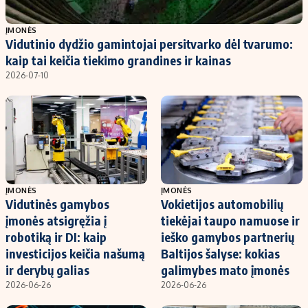
Populiarios temos
Titulinis
ĮMONĖS
Vidutinio dydžio gamintojai persitvarko dėl tvarumo:
Investavimas
Nedarbo išmokos skaičiuoklė
kaip tai keičia tiekimo grandines ir kainas
Akcijų rinka
Indėliai
2026-07-10
Saulės elektrinės
Indėlių skaičiuoklė
Kriptovaliutos
Būsto finansai
Infliacija
Įdomios naujienos
Migracija
ĮMONĖS
ĮMONĖS
Vidutinės gamybos
Vokietijos automobilių
Redakcija
įmonės atsigręžia į
tiekėjai taupo namuose ir
Apie mus
robotiką ir DI: kaip
ieško gamybos partnerių
Redakcijos politika
investicijos keičia našumą
Baltijos šalyse: kokias
ir derybų galias
galimybes mato įmonės
Privatumo politika
2026-06-26
2026-06-26
Turinio žymėjimo taisyklės