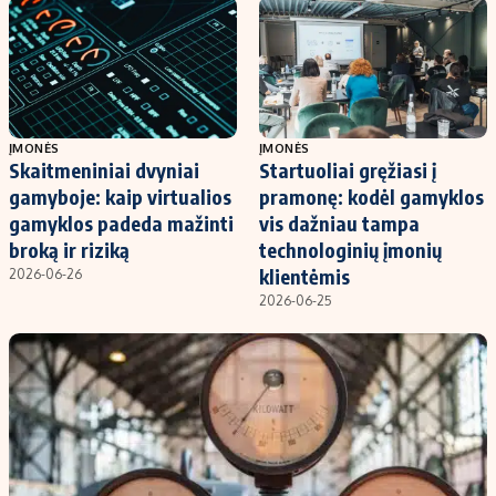
Kontaktai
Regionų naujienos
Indėlių palūkanos
ĮMONĖS
ĮMONĖS
Skaitmeniniai dvyniai
Startuoliai gręžiasi į
gamyboje: kaip virtualios
pramonę: kodėl gamyklos
gamyklos padeda mažinti
vis dažniau tampa
broką ir riziką
technologinių įmonių
klientėmis
2026-06-26
2026-06-25