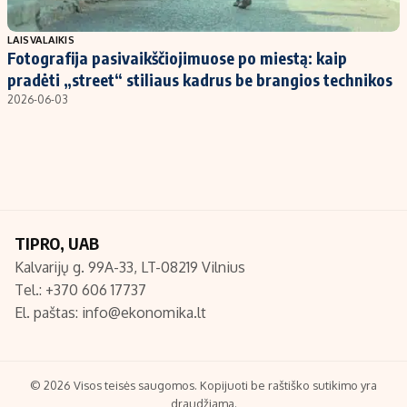
Populiarios temos
Titulinis
LAISVALAIKIS
Fotografija pasivaikščiojimuose po miestą: kaip
Investavimas
Nedarbo išmokos skaičiuoklė
pradėti „street“ stiliaus kadrus be brangios technikos
Akcijų rinka
Indėliai
2026-06-03
Saulės elektrinės
Indėlių skaičiuoklė
Kriptovaliutos
Būsto finansai
Infliacija
Įdomios naujienos
Migracija
TIPRO, UAB
Kalvarijų g. 99A-33, LT-08219 Vilnius
Redakcija
Tel.: +370 606 17737
Apie mus
El. paštas:
info@ekonomika.lt
Redakcijos politika
Privatumo politika
Turinio žymėjimo taisyklės
© 2026 Visos teisės saugomos. Kopijuoti be raštiško sutikimo yra
draudžiama.