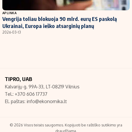
Populiarios temos
Titulinis
APLINKA
Vengrija toliau blokuoja 90 mlrd. eurų ES paskolą
Investavimas
Nedarbo išmokos skaičiuoklė
Ukrainai, Europa ieško atsarginių planų
Akcijų rinka
Indėliai
2026-03-13
Saulės elektrinės
Indėlių skaičiuoklė
Kriptovaliutos
Būsto finansai
Infliacija
Įdomios naujienos
Migracija
TIPRO, UAB
Kalvarijų g. 99A-33, LT-08219 Vilnius
Redakcija
Tel.: +370 606 17737
Apie mus
El. paštas:
info@ekonomika.lt
Redakcijos politika
Privatumo politika
Turinio žymėjimo taisyklės
© 2026 Visos teisės saugomos. Kopijuoti be raštiško sutikimo yra
draudžiama.