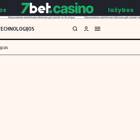
TECHNOLOGIJOS
mpas
Redakcija
kos skaičiuoklė
Apie mus
Redakcijos politika
uoklė
Privatumo politika
i
Turinio žymėjimo taisyklės
enos
Kontaktai
Regionų naujienos