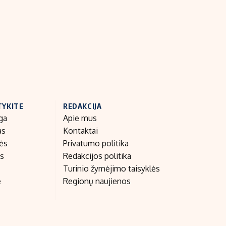
Indėlių palūkanos
TYKITE
REDAKCIJA
ga
Apie mus
as
Kontaktai
nės
Privatumo politika
as
Redakcijos politika
Turinio žymėjimo taisyklės
e
Regionų naujienos