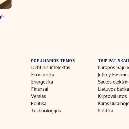
e“
POPULIARIOS TEMOS
TAIP PAT SKAI
Dirbtinis intelektas
Europos Sąjun
Ekonomika
Jeffrey Epstein
Energetika
Saulės elektri
Finansai
Lietuvos bank
Verslas
Kriptovaliutos
Politika
Karas Ukrainoj
Technologijos
Politika