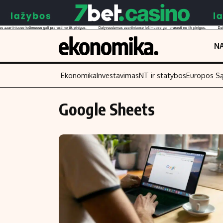
NA
Ekonomika
Investavimas
NT ir statybos
Europos S
Google Sheets
Turinys
Skaitykite
Naujienos
Finansai
Aplinka
Įmonės
Verslas
Žemės ūkis
Energetika
Technologijos
Ekonomika
Laisvalaikis
Politika