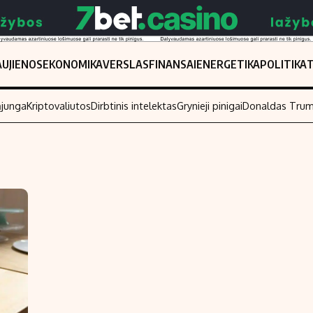
UJIENOS
EKONOMIKA
VERSLAS
FINANSAI
ENERGETIKA
POLITIKA
ąjunga
Kriptovaliutos
Dirbtinis intelektas
Grynieji pinigai
Donaldas Tru
Populiarios temos
Titulinis
Investavimas
Nedarbo išmo
Akcijų rinka
Indėliai
Saulės elektrinės
Indėlių skaiči
Kriptovaliutos
Būsto finansa
Infliacija
Įdomios nauji
Migracija