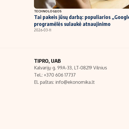
NT ir statybos
TECHNOLOGIJOS
Tai pakeis jūsų darbą: populiarios „Googl
programėlės sulaukė atnaujinimo
2026-03-11
TIPRO, UAB
Kalvarijų g. 99A-33, LT-08219 Vilnius
Tel.: +370 606 17737
El. paštas:
info@ekonomika.lt